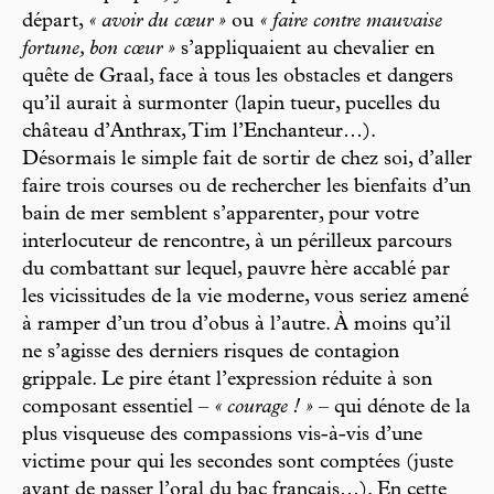
départ,
« avoir du cœur »
ou
« faire contre mauvaise
fortune, bon cœur »
s’appliquaient au chevalier en
quête de Graal, face à tous les obstacles et dangers
qu’il aurait à surmonter (lapin tueur, pucelles du
château d’Anthrax, Tim l’Enchanteur…).
Désormais le simple fait de sortir de chez soi, d’aller
faire trois courses ou de rechercher les bienfaits d’un
bain de mer semblent s’apparenter, pour votre
interlocuteur de rencontre, à un périlleux parcours
du combattant sur lequel, pauvre hère accablé par
les vicissitudes de la vie moderne, vous seriez amené
à ramper d’un trou d’obus à l’autre. À moins qu’il
ne s’agisse des derniers risques de contagion
grippale. Le pire étant l’expression réduite à son
composant essentiel –
« courage ! »
– qui dénote de la
plus visqueuse des compassions vis-à-vis d’une
victime pour qui les secondes sont comptées (juste
avant de passer l’oral du bac français…). En cette