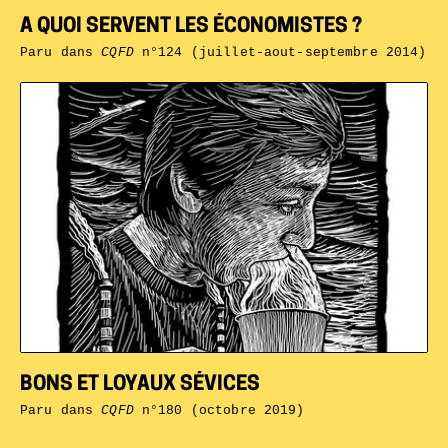
A QUOI SERVENT LES ÉCONOMISTES ?
Paru dans
CQFD
n°124 (juillet-aout-septembre 2014)
BONS ET LOYAUX SÉVICES
Paru dans
CQFD
n°180 (octobre 2019)