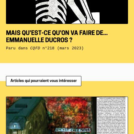
MAIS QU’EST-CE QU’ON VA FAIRE DE...
EMMANUELLE DUCROS ?
Paru dans
CQFD
n°218 (mars 2023)
Articles qui pourraient vous intéresser