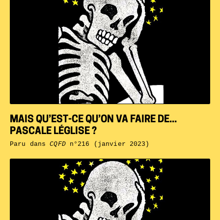
MAIS QU’EST-CE QU’ON VA FAIRE DE...
PASCALE LÉGLISE ?
Paru dans
CQFD
n°216 (janvier 2023)