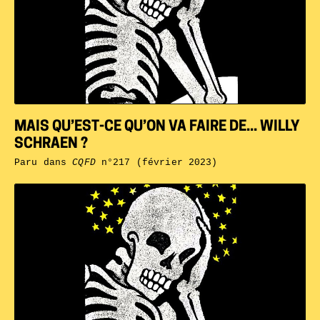
MAIS QU’EST-CE QU’ON VA FAIRE DE... WILLY
SCHRAEN ?
Paru dans
CQFD
n°217 (février 2023)