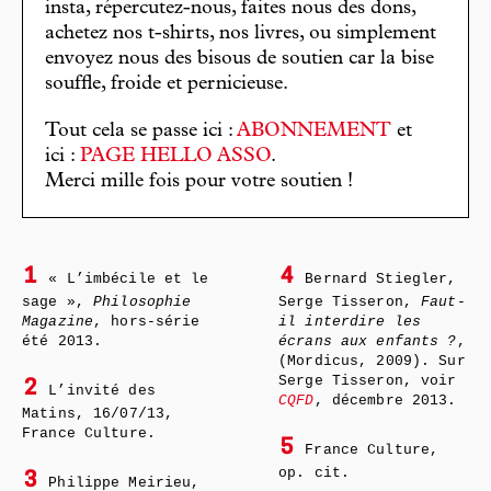
insta, répercutez-nous, faites nous des dons,
achetez nos t-shirts, nos livres, ou simplement
envoyez nous des bisous de soutien car la bise
souffle, froide et pernicieuse.
Tout cela se passe ici :
ABONNEMENT
et
ici :
PAGE HELLO ASSO
.
Merci mille fois pour votre soutien !
1
4
« L’imbécile et le
Bernard Stiegler,
sage »,
Philosophie
Serge Tisseron,
Faut-
Magazine
, hors-série
il interdire les
été 2013.
écrans aux enfants ?
,
(Mordicus, 2009). Sur
Serge Tisseron, voir
2
L’invité des
CQFD
, décembre 2013.
Matins, 16/07/13,
France Culture.
5
France Culture,
op. cit.
3
Philippe Meirieu,