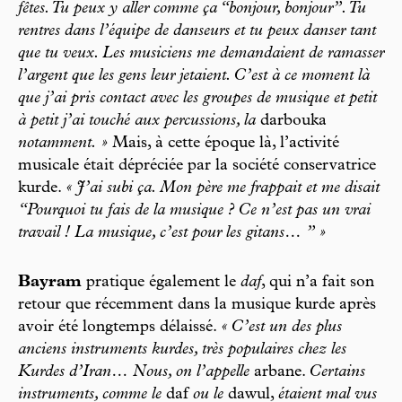
fêtes. Tu peux y aller comme ça “bonjour, bonjour”. Tu
rentres dans l’équipe de danseurs et tu peux danser tant
que tu veux. Les musiciens me demandaient de ramasser
l’argent que les gens leur jetaient. C’est à ce moment là
que j’ai pris contact avec les groupes de musique et petit
à petit j’ai touché aux percussions, la
darbouka
notamment. »
Mais, à cette époque là, l’activité
musicale était dépréciée par la société conservatrice
kurde.
« J’ai subi ça. Mon père me frappait et me disait
“Pourquoi tu fais de la musique ? Ce n’est pas un vrai
travail ! La musique, c’est pour les gitans… ” »
Bayram
pratique également le
daf
, qui n’a fait son
retour que récemment dans la musique kurde après
avoir été longtemps délaissé.
« C’est un des plus
anciens instruments kurdes, très populaires chez les
Kurdes d’Iran… Nous, on l’appelle
arbane.
Certains
instruments, comme le
daf
ou le
dawul,
étaient mal vus