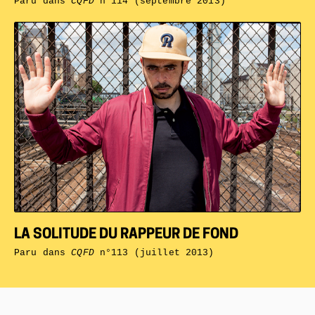
Paru dans
CQFD
n°114 (septembre 2013)
LA SOLITUDE DU RAPPEUR DE FOND
Paru dans
CQFD
n°113 (juillet 2013)