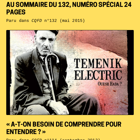
AU SOMMAIRE DU 132, NUMÉRO SPÉCIAL 24
PAGES
Paru dans
CQFD
n°132 (mai 2015)
« A-T-ON BESOIN DE COMPRENDRE POUR
ENTENDRE ? »