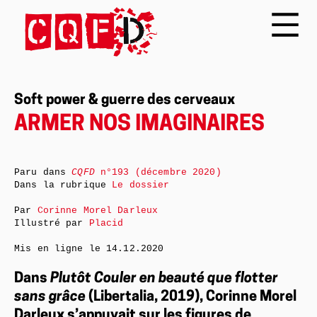
Soft power & guerre des cerveaux
ARMER NOS IMAGINAIRES
Paru dans
CQFD
n°193 (décembre 2020)
Dans la rubrique
Le dossier
Par
Corinne Morel Darleux
Illustré par
Placid
Mis en ligne le
14.12.2020
Dans
Plutôt Couler en beauté que flotter
sans grâce
(Libertalia, 2019), Corinne Morel
Darleux s’appuyait sur les figures de