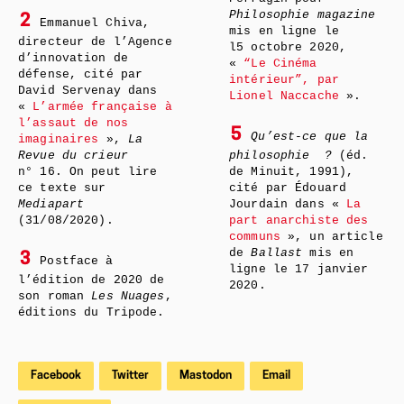
Philosophie magazine
2
Emmanuel Chiva,
mis en ligne le
directeur de l’Agence
l5 octobre 2020,
d’innovation de
«
“Le Cinéma
défense, cité par
intérieur”, par
David Servenay dans
Lionel Naccache
».
«
L’armée française à
l’assaut de nos
5
Qu’est-ce que la
imaginaires
»,
La
Revue du crieur
philosophie
?
(éd.
n° 16. On peut lire
de Minuit, 1991),
ce texte sur
cité par Édouard
Mediapart
Jourdain dans «
La
(31/08/2020).
part anarchiste des
communs
», un article
de
Ballast
mis en
3
Postface à
ligne le 17 janvier
l’édition de 2020 de
2020.
son roman
Les Nuages
,
éditions du Tripode.
Facebook
Twitter
Mastodon
Email