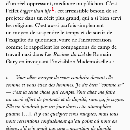
d’un réel oppressant, médiocre ou pâlichon. C’est
1
l’effet
bigger than life
, cet irrésistible besoin de se
projeter dans un récit plus grand, qui a si bien servi
les religions. C’est aussi parfois simplement
un moyen de suspendre le temps et de sortir de
l’exiguïté du quotidien, voire de l’incarcération,
comme le rappellent les compagnons de camp de
travail nazi dans
Les Racines du ciel
de Romain
Gary en invoquant l’invisible « Mademoiselle » :
« —
Vous allez essayer de vous conduire devant elle
comme si vous étiez des hommes. Je dis bien “comme si”
— c’est la seule chose qui compte. Vous allez me faire
un sacré effort de propreté et de dignité, sans ça, je cogne.
Elle ne tiendrait pas un jour dans cette atmosphère
puante
[…].
Il y eut quelques rires rauques, mais tous
nous ressentions confusément qu’au point où nous en
étions, s’il n’y avait pas une convention de dignité