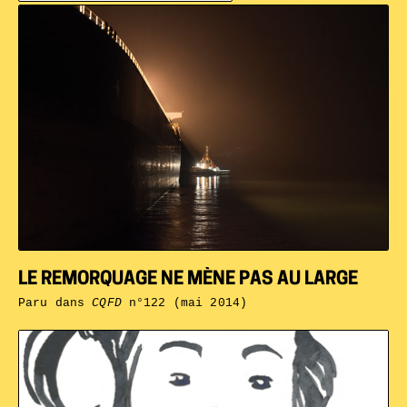
LE REMORQUAGE NE MÈNE PAS AU LARGE
Paru dans
CQFD
n°122 (mai 2014)