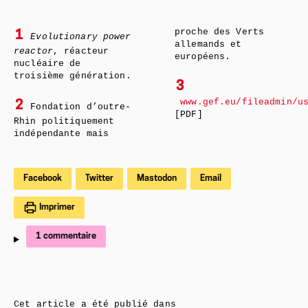
proche des Verts
1
Evolutionary power
allemands et
reactor
, réacteur
européens.
nucléaire de
troisième génération.
3
www.gef.eu/fileadmin/u
2
Fondation d’outre-
[PDF]
Rhin politiquement
indépendante mais
Facebook
Twitter
Mastodon
Email
Imprimer
1 commentaire
Cet article a été publié dans