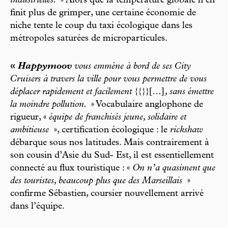
industrielles.
» Alors que la température globale n’en
finit plus de grimper, une certaine économie de
niche tente le coup du taxi écologique dans les
métropoles saturées de microparticules.
«
Happymoov
vous emmène à bord de ses City
Cruisers à travers la ville pour vous permettre de vous
déplacer rapidement et facilement {{}}
[…]
, sans émettre
la moindre pollution.
» Vocabulaire anglophone de
rigueur, «
équipe de franchisés jeune, solidaire et
ambitieuse
», certification écologique : le
rickshaw
débarque sous nos latitudes. Mais contrairement à
son cousin d’Asie du Sud- Est, il est essentiellement
connecté au flux touristique : «
On n’a quasiment que
des touristes, beaucoup plus que des Marseillais
»
confirme Sébastien, coursier nouvellement arrivé
dans l’équipe.