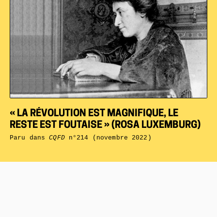
« LA RÉVOLUTION EST MAGNIFIQUE, LE
RESTE EST FOUTAISE » (ROSA LUXEMBURG)
Paru dans
CQFD
n°214 (novembre 2022)