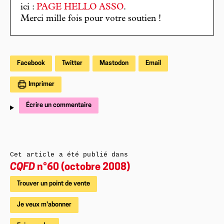
ici :
PAGE HELLO ASSO
.
Merci mille fois pour votre soutien !
Facebook
Twitter
Mastodon
Email
Imprimer
Écrire un commentaire
Cet article a été publié dans
CQFD
n°60 (octobre 2008)
Trouver un point de vente
Je veux m'abonner