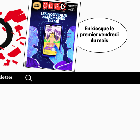
En kiosque le
premier vendredi
du mois
letter