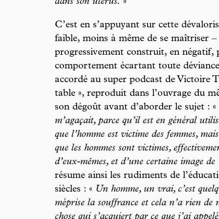
dans son utérus.
»
C’est en s’appuyant sur cette dévalori
faible, moins à même de se maîtriser –
progressivement construit, en négatif,
comportement écartant toute déviance
accordé au super podcast de Victoire Tu
table », reproduit dans l’ouvrage du
son dégoût avant d’aborder le sujet : «
m’agaçait, parce qu’il est en général utili
que l’homme est victime des femmes, mai
que les hommes sont victimes, effectivemen
d’eux-mêmes, et d’une certaine image de 1
résume ainsi les ru di ments de l’éduca
siècles : «
Un homme, un vrai, c’est quelqu
méprise la souffrance et cela n’a rien de
chose qui s’acquiert par ce que j’ai appel