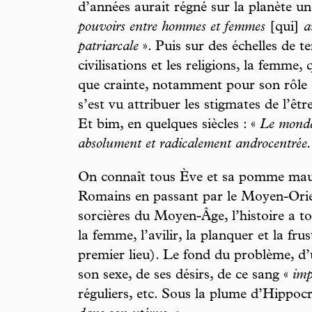
d’années aurait régné sur la planète u
pouvoirs entre hommes et femmes
[qui]
a
patriarcale
». Puis sur des échelles de te
civilisations et les religions, la femme, 
que crainte, notamment pour son rôle 
s’est vu attribuer les stigmates de l’êtr
Et bim, en quelques siècles : «
Le mond
absolument et radicalement androcentrée.
On connaît tous Ève et sa pomme mau
Romains en passant par le Moyen-Orie
sorcières du Moyen-Âge, l’histoire a to
la femme, l’avilir, la planquer et la fru
premier lieu). Le fond du problème, d’u
son sexe, de ses désirs, de ce sang «
im
réguliers, etc. Sous la plume d’Hippocr