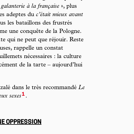
«
galanterie à la française
», plus
les adeptes du
c’était mieux avant
ous les bataillons des frustrés
mme une conquête de la Pologne.
ate qui ne peut que réjouir. Reste
uses, rappelle un constat
uillemets nécessaires : la culture
orcément de la tarte – aujourd’hui
Gazalé dans le très recommandé
Le
1
eux sexes
.
NE OPPRESSION