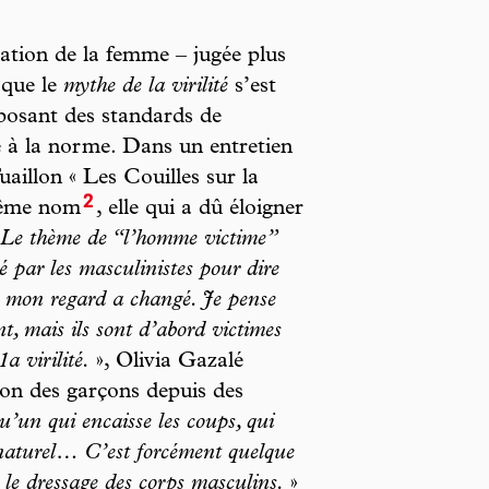
sation de la femme – jugée plus
 que le
mythe de la virilité
s’est
 posant des standards de
 à la norme. Dans un entretien
aillon « Les Couilles sur la
2
 même nom
, elle qui a dû éloigner
Le thème de “l’homme victime”
sé par les masculinistes pour dire
s mon regard a changé. Je pense
t, mais ils sont d’abord victimes
a virilité.
», Olivia Gazalé
tion des garçons depuis des
’un qui encaisse les coups, qui
 naturel… C’est forcément quelque
é le dressage des corps masculins.
»