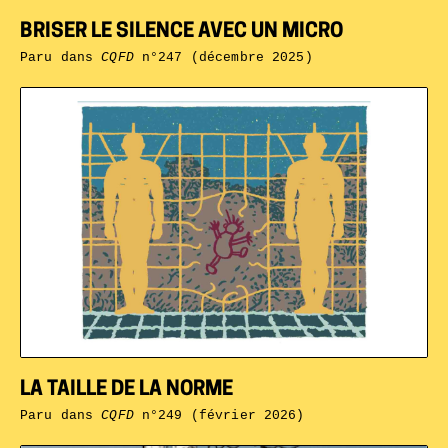
BRISER LE SILENCE AVEC UN MICRO
Paru dans
CQFD
n°247 (décembre 2025)
LA TAILLE DE LA NORME
Paru dans
CQFD
n°249 (février 2026)