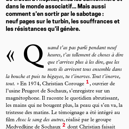
dans le monde associatif... Mais aussi
comment s’en sortir par le sabotage :
neuf pages sur le turbin, les souffrances et
les résistances qu’il génère.
« Q
uand t’as pas parlé pendant neuf
heures, t’as tellement de choses à dire
que t’arrives plus à les dire, que les
mots ils arrivent tous ensemble dans
la bouche et puis tu bégayes, tu t’énerves. Tout t’énerve,
1
tout.
» En 1974, Christian Corouge
, ouvrier de
l’usine Peugeot de Sochaux, s’enregistre sur un
magnétophone. Il raconte le quotidien abrutissant,
les mains qui ne bougent plus, la peau qui s’en va, la
tristesse des matins. Le témoignage a été intégré au
film
Avec le sang des autres
, réalisé par le groupe
2
Medvedkine de Sochaux
dont Christian faisait