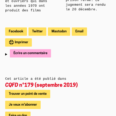
prison ferme. Le
et ouvriers qui dans
jugement sera rendu
les années 1970 ont
le 20 décembre.
produit des films
Facebook
Twitter
Mastodon
Email
Imprimer
Écrire un commentaire
Cet article a été publié dans
CQFD
n°179 (septembre 2019)
Trouver un point de vente
Je veux m'abonner
Faire un don