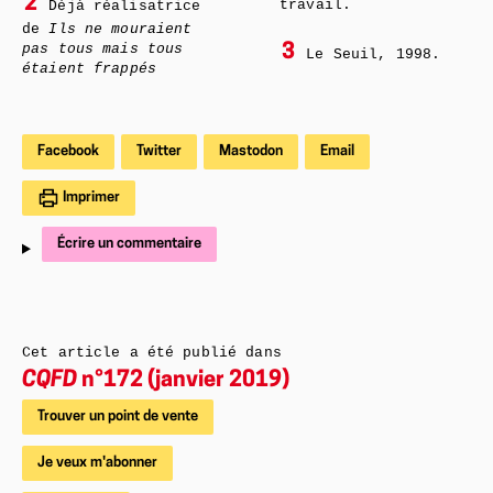
2
travail.
Déjà réalisatrice
de
Ils ne mouraient
pas tous mais tous
3
Le Seuil, 1998.
étaient frappés
Facebook
Twitter
Mastodon
Email
Imprimer
Écrire un commentaire
Cet article a été publié dans
CQFD
n°172 (janvier 2019)
Trouver un point de vente
Je veux m'abonner