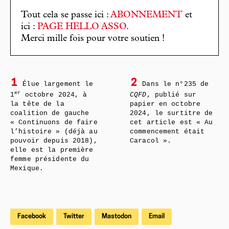
Tout cela se passe ici :
ABONNEMENT
et
ici :
PAGE HELLO ASSO
.
Merci mille fois pour votre soutien !
1
2
Élue largement le
Dans le n°235 de
er
1
octobre 2024, à
CQFD
, publié sur
la tête de la
papier en octobre
coalition de gauche
2024, le surtitre de
« Continuons de faire
cet article est « Au
l’histoire » (déjà au
commencement était
pouvoir depuis 2018),
Caracol ».
elle est la première
femme présidente du
Mexique.
Facebook
Twitter
Mastodon
Email