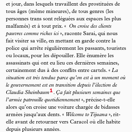
et jour, dans lesquels travaillent des prostituées de
tous âges (même mineures), de tous genres (les
personnes trans sont reléguées aux espaces les plus
malfamés) et à tout prix. «
On croise des clients
pauvres comme riches ici
», raconte Sarai, qui nous
fait visiter sa ville, en mettant en garde contre la
police qui arrête régulièrement les passants, touristes
ou locaux, pour les dépouiller. Elle énumère les
assassinats qui ont eu lieu ces dernières semaines,
certainement dus à des conflits entre cartels. «
La
situation est très tendue parce qu’on est à un moment où
le gouvernement est en transition depuis l’élection de
1
Claudia Sheinbaum
.
Ça fait plusieurs semaines que
l’armée patrouille quotidiennement
», précise-t-elle
alors qu’on croise une voiture chargée de bidasses
armées jusqu’aux dents. «
Welcome to Tijuana
», rit-
elle avant de retourner vers Caracol où elle habite
depuis plusieurs années.