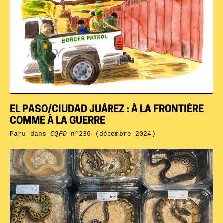
EL PASO/CIUDAD JUÁREZ : À LA FRONTIÈRE
COMME À LA GUERRE
Paru dans
CQFD
n°236 (décembre 2024)