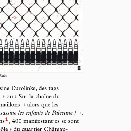
Buée
sine Eurolinks, des tags
» ou « Sur la chaîne du
 maillons
» alors que les
sassine les enfants de Palestine !
».
1
ns
, 400 manifestant·es se sont
opôle » du quartier Château-