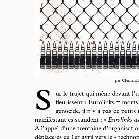
par Clément 
S
ur le trajet qui mène devant l’u
fleurissent « Eurolinks = morts
génocide, il n’y a pas de petits
manifestant·es scandent : «
Eurolinks as
À l’appel d’une trentaine d’orga­nisatio
déplacé·es ce 1er avril vers le « techn