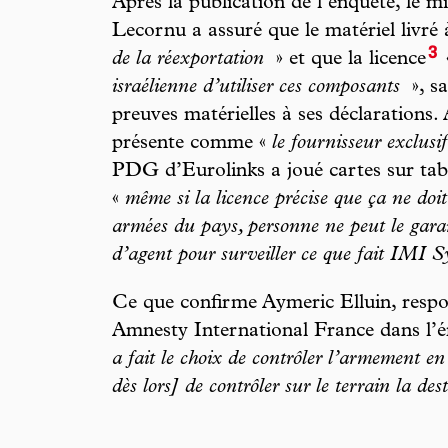
Après la publication de l’enquête, le 
Lecornu a assuré que le matériel livr
3
de la réexportation
» et que la licence
israélienne d’utiliser ces composants
», s
preuves matérielles à ses déclarations
présente comme «
le fournisseur exclusif
PDG d’Eurolinks a joué cartes sur tab
«
même si la licence précise que ça ne doit 
armées du pays, personne ne peut le gar
d’agent pour surveiller ce que fait IMI S
Ce que confirme Aymeric Elluin, respo
Amnesty International France dans l’
a fait le choix de contrôler l’armement en
dès lors] de contrôler sur le terrain la de