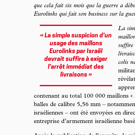
que cela fait six mois que la guerre a dé
Eurolinks qui fait son business sur la gu
La sim
« La simple suspicion d’un
maillo
usage des maillons
suffire
Eurolinks par Israël
livrai
devrait suffire à exiger
colis n
l’arrêt immédiat des
milita
livraisons »
révéla
appren
contenant au total 100 000 maillons « 
balles de calibre 5,56 mm – notamment 
israéliennes – ont été envoyées en dire
entreprise d’armement israélienne basé