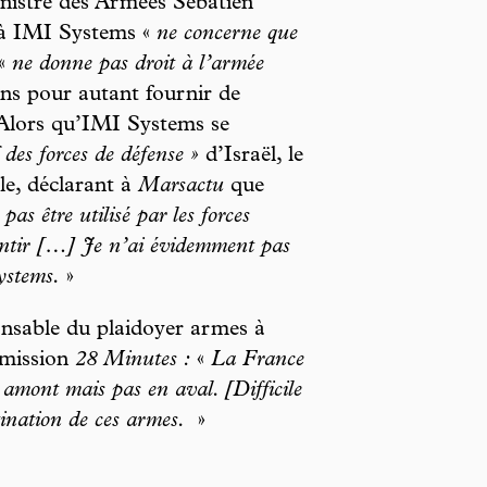
ministre des Armées Sébatien
é à IMI Systems «
ne concerne que
«
ne donne pas droit à l’armée
ans pour autant fournir de
. Alors qu’IMI Systems se
 des forces de défense »
d’Israël, le
le, déclarant à
Marsactu
que
pas être utilisé par les forces
antir […] Je n’ai évidemment pas
ystems.
»
nsable du plaidoyer armes à
émission
28 Minutes :
«
La France
 amont mais pas en aval. [Difficile
stination de ces armes.
»