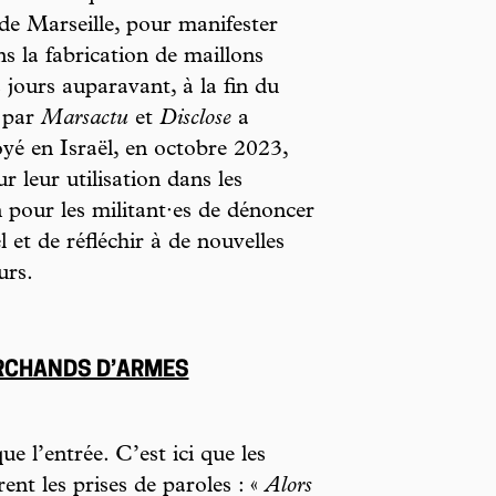
e Marseille, pour manifester
ns la fabrication de maillons
 jours auparavant, à la fin du
e par
Marsactu
et
Disclose
a
oyé en Israël, en octobre 2023,
r leur utilisation dans les
n pour les militant·es de dénoncer
l et de réfléchir à de nouvelles
urs.
ARCHANDS D’ARMES
ue l’entrée. C’est ici que les
ent les prises de paroles : «
Alors