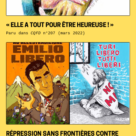
« ELLE A TOUT POUR ÊTRE HEUREUSE ! »
Paru dans
CQFD
n°207 (mars 2022)
RÉPRESSION SANS FRONTIÈRES CONTRE