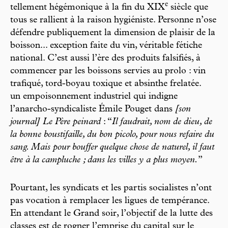
e
tellement hégémonique à la fin du XIX
siècle que
tous se rallient à la raison hygiéniste. Personne n’ose
défendre publiquement la dimension de plaisir de la
boisson... exception faite du vin, véritable fétiche
national. C’est aussi l’ère des produits falsifiés, à
commencer par les boissons servies au prolo : vin
trafiqué, tord-boyau toxique et absinthe frelatée.
un empoisonnement industriel qui indigne
l’anarcho-syndicaliste Émile Pouget dans
[son
journal]
Le Père peinard
: “
Il faudrait, nom de dieu, de
la bonne boustifaille, du bon picolo, pour nous refaire du
sang. Mais pour bouffer quelque chose de naturel, il faut
être à la campluche ; dans les villes y a plus moyen.
”
Pourtant, les syndicats et les partis socialistes n’ont
pas vocation à remplacer les ligues de tempérance.
En attendant le Grand soir, l’objectif de la lutte des
classes est de rogner l’emprise du capital sur le