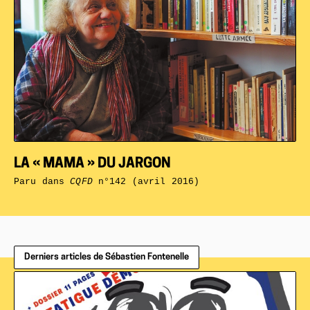
LA « MAMA » DU JARGON
Paru dans
CQFD
n°142 (avril 2016)
Derniers articles de Sébastien Fontenelle