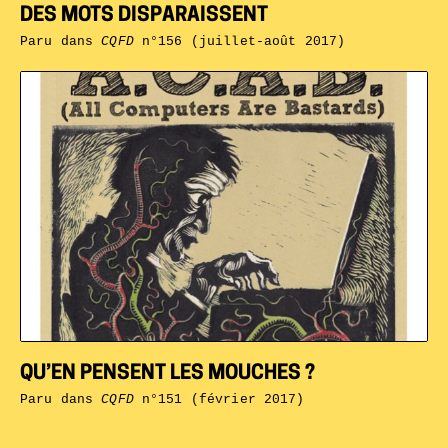
DES MOTS DISPARAISSENT
Paru dans
CQFD
n°156 (juillet-août 2017)
QU’EN PENSENT LES MOUCHES ?
Paru dans
CQFD
n°151 (février 2017)