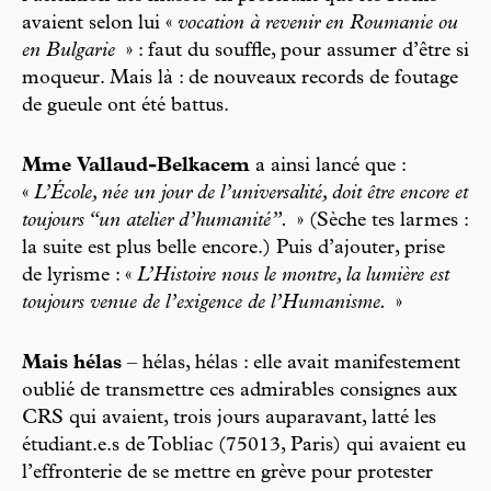
avaient selon lui «
vocation à revenir en Roumanie ou
en Bulgarie
» : faut du souffle, pour assumer d’être si
moqueur. Mais là : de nouveaux records de foutage
de gueule ont été battus.
Mme Vallaud-Belkacem
a ainsi lancé que :
«
L’École, née un jour de l’universalité, doit être encore et
toujours “un atelier d’humanité”.
» (Sèche tes larmes :
la suite est plus belle encore.) Puis d’ajouter, prise
de lyrisme : «
L’Histoire nous le montre, la lumière est
toujours venue de l’exigence de l’Humanisme.
»
Mais hélas
– hélas, hélas : elle avait manifestement
oublié de transmettre ces admirables consignes aux
CRS qui avaient, trois jours auparavant, latté les
étudiant.e.s de Tobliac (75013, Paris) qui avaient eu
l’effronterie de se mettre en grève pour protester