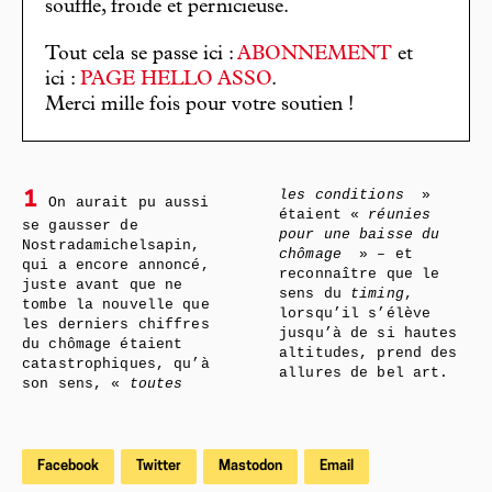
souffle, froide et pernicieuse.
Tout cela se passe ici :
ABONNEMENT
et
ici :
PAGE HELLO ASSO
.
Merci mille fois pour votre soutien !
les conditions
»
1
On aurait pu aussi
étaient «
réunies
se gausser de
pour une baisse du
Nostradamichelsapin,
chômage
» – et
qui a encore annoncé,
reconnaître que le
juste avant que ne
sens du
timing
,
tombe la nouvelle que
lorsqu’il s’élève
les derniers chiffres
jusqu’à de si hautes
du chômage étaient
altitudes, prend des
catastrophiques, qu’à
allures de bel art.
son sens, «
toutes
Facebook
Twitter
Mastodon
Email