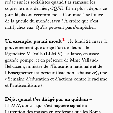
rédac sur les socialistes quand t’as ramassé les
copies le mois dernier,
CQFD
. Et en plus : depuis ce
jour-là, ils ont recommenc… Continué à se foutre
de la gueule du monde, tavu ? À croire que c’est
natif, chez eux. Qu’ils peuvent pas s’empêcher.
1
Un exemple, parmi moult
: le lundi 21 mars, le
gouvernement que dirige l’un des leurs – le
légendaire M. Valls (LLM.V) – a lancé, en assez
grande pompe, et en présence de Mme Vallaud-
Belkacem, ministre de l’Éducation nationale et de
l’Enseignement supérieur (liste non exhaustive), une
« Semaine d’éducation et d’actions contre le racisme
et l’antisémitisme ».
Déjà, quand t’es dirigé par un quidam
–
LLM.V, donc – qui s’est naguère signalé à
l’attention des masses en proférant que les Roms