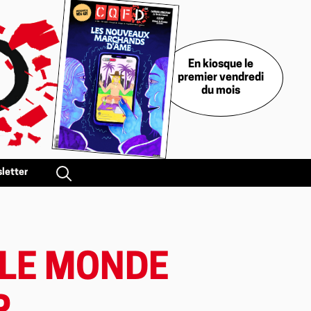
En kiosque le
premier vendredi
du mois
letter
 LE MONDE