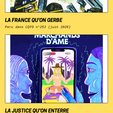
LA FRANCE QU’ON GERBE
Paru dans
CQFD
n°253 (juin 2026)
LA JUSTICE QU’ON ENTERRE