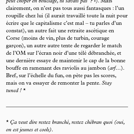
peut choper en bouclage, tu savais pas
?
»). Mais
clairement, on n’est pas tous aussi fantasques : l’un
roupille chez lui (il aurait travaillé toute la nuit pour
écrire que le capitalisme c’est mal – tu parles d’un
constat), un autre fait une retraite ascétique en
Corse (moins de vin, plus de turbin, courage
garçon), un autre autre tente de regarder le match
de l’OM sur l’écran noir d’une télé débranchée, et
une dernière essaye de maintenir le cap de la bonne
bouffe en ramenant des raviolis au jambon (
arf
…).
Bref, sur l’échelle du fun, on pète pas les scores,
mais on va essayer de remonter la pente.
Stay
tuned !
*
*
Ça veut dire restez branché, restez chébran quoi (oui,
on est jeunes et cools).