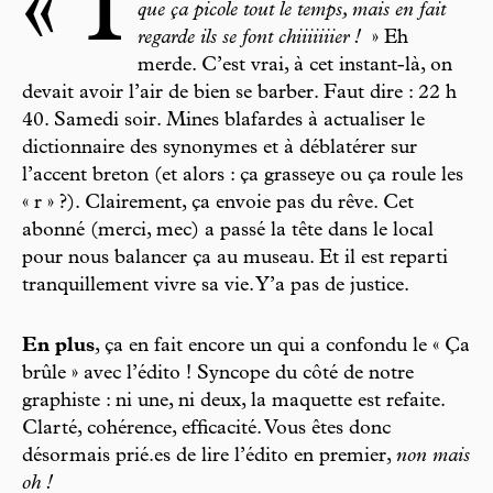
« I
que ça picole tout le temps, mais en fait
regarde ils se font chiiiiiiier !
» Eh
merde. C’est vrai, à cet instant-là, on
devait avoir l’air de bien se barber. Faut dire : 22 h
40. Samedi soir. Mines blafardes à actualiser le
dictionnaire des synonymes et à déblatérer sur
l’accent breton (et alors : ça grasseye ou ça roule les
« r » ?). Clairement, ça envoie pas du rêve. Cet
abonné (merci, mec) a passé la tête dans le local
pour nous balancer ça au museau. Et il est reparti
tranquillement vivre sa vie. Y’a pas de justice.
En plus
, ça en fait encore un qui a confondu le « Ça
brûle » avec l’édito ! Syncope du côté de notre
graphiste : ni une, ni deux, la maquette est refaite.
Clarté, cohérence, efficacité. Vous êtes donc
désormais prié.es de lire l’édito en premier,
non mais
oh !