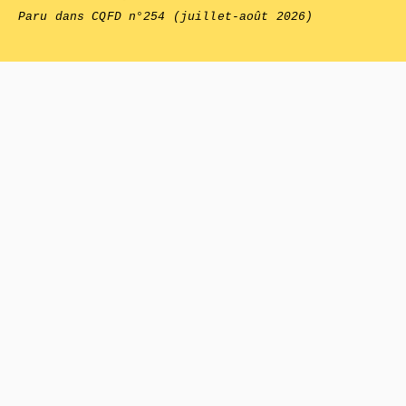
Paru dans
CQFD
n°254 (juillet-août 2026)