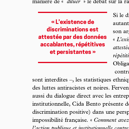
manière de «
diluer
» le débat sur la r
Si le 
« L’existence de
autant
discriminations est
son ar
attestée par des données
«
L’exi
­accablantes, répétitives
attesté
et persistantes »
répétit
Obliga
contra
sont interdites –, les statistiques ethn
des luttes antiracistes et noires. Ferv
aussi du dialogue direct avec les entrep
institutionnelle, Cida Bento présente de
discrimination positive)
dans une perspe
impossibilité française
.
«
Comment avez-v
l’action publique et institutionnelle contre