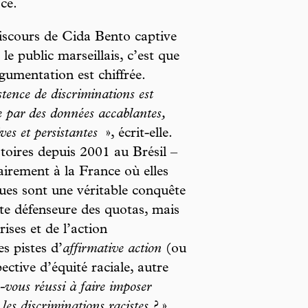
ace.
discours de Cida Bento captive
 le public marseillais, c’est que
gumentation est chiffrée.
stence de discriminations est
e par des données accablantes,
ives et persistantes
», écrit-elle.
toires depuis 2001 au Brésil –
irement à la France où elles
iques sont une véritable conquête
ente défenseure des quotas, mais
rises et de l’action
s pistes d’
affirmative action
(ou
ctive d’équité raciale, autre
ous réussi à faire imposer
 les discriminations racistes ?
»