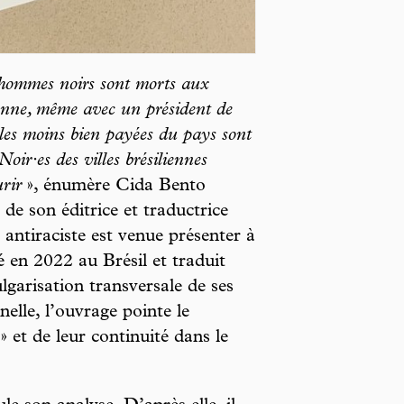
 hommes noirs sont morts aux
ienne, même avec un président de
s les moins bien payées du pays sont
oir·es des villes brésiliennes
rir
», énumère
Cida Bento
e son éditrice et traductrice
 antiraciste est venue présenter à
ié en 2022 au Brésil et traduit
garisation transversale de ses
elle, l’ouvrage pointe le
» et de leur continuité dans le