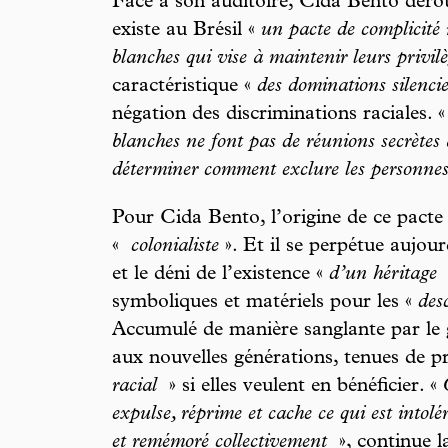
Face à son auditoire, Cida Bento déroul
existe au Brésil «
un pacte de complicité 
blanches qui vise à maintenir leurs privil
caractéristique «
des dominations silenci
négation des discriminations raciales. 
blanches ne font pas de réunions secrètes
déterminer comment exclure les personnes
Pour Cida Bento, l’origine de ce pacte na
«
colonialiste
». Et il se perpétue aujourd
et le déni de l’existence «
d’un héritage
symboliques et matériels pour les «
des
Accumulé de manière sanglante par le g
aux nouvelles générations, tenues de p
racial
» si elles veulent en bénéficier. «
expulse, réprime et cache ce qui est intolé
et remémoré collectivement
», continue l