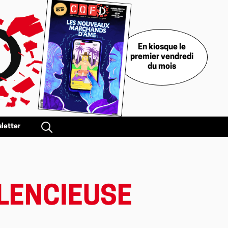
En kiosque le
premier vendredi
du mois
letter
ILENCIEUSE