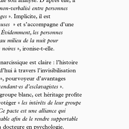
e son analyse. D’après elle, il
non-verbalisé entre personnes
èges
». Implicite, il est
euses
» et s’accompagne d’une
«
Évidemment, les personnes
 au milieu de la nuit pour
 noires
», ironise-t-elle.
rcissique est claire : l’histoire
’hui à travers l’invisibilisation
», pourvoyeur d’avantages
cendant·es d’esclavagistes
».
roupe blanc, cet héritage profite
rotéger «
les intérêts de leur groupe
Ce pacte est une alliance qui
rable afin de le rendre supportable
a docteure en psychologie.