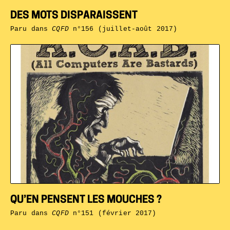
DES MOTS DISPARAISSENT
Paru dans
CQFD
n°156 (juillet-août 2017)
QU’EN PENSENT LES MOUCHES ?
Paru dans
CQFD
n°151 (février 2017)