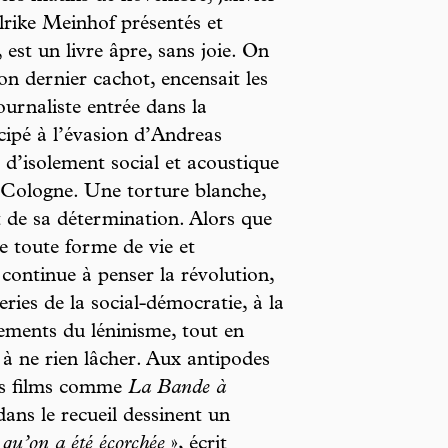
lrike Meinhof présentés et
est un livre âpre, sans joie. On
n dernier cachot, encensait les
journaliste entrée dans la
cipé à l’évasion d’Andreas
’isolement social et acoustique
e Cologne. Une torture blanche,
t de sa détermination. Alors que
e toute forme de vie et
continue à penser la révolution,
ies de la social-démocratie, à la
nements du léninisme, tout en
à ne rien lâcher. Aux antipodes
des films comme
La Bande à
dans le recueil dessinent un
 qu’on a été écorchée
», écrit