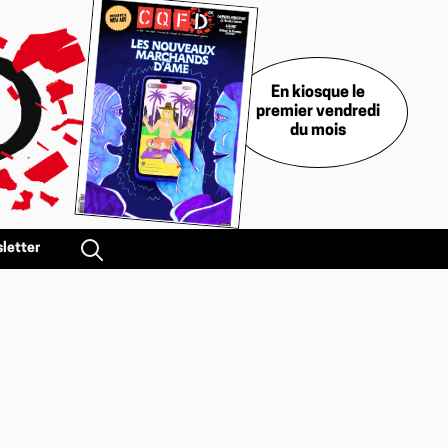
En kiosque le
premier vendredi
du mois
letter