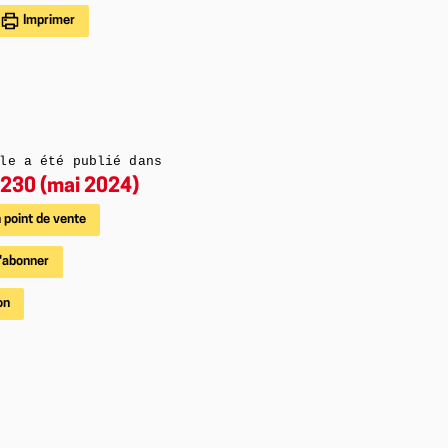
Imprimer
le a été publié dans
230 (mai 2024)
 point de vente
'abonner
on