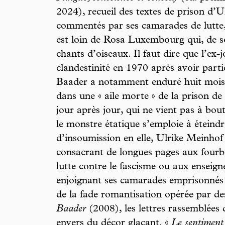
2024), recueil des textes de prison d’U
commentés par ses camarades de lutte, 
est loin de Rosa Luxembourg qui, de so
chants d’oiseaux. Il faut dire que l’ex-
clandestinité en 1970 après avoir parti
Baader a notamment enduré huit mois d
dans une « aile morte » de la prison d
jour après jour, qui ne vient pas à bou
le monstre étatique s’emploie à éteindr
d’insoumission en elle, Ulrike Meinhof 
consacrant de longues pages aux fourber
lutte contre le fascisme ou aux enseig
enjoignant ses camarades emprisonnés 
de la fade romantisation opérée par 
Baader
(2008), les lettres rassemblées 
envers du décor glaçant. «
Le sentiment