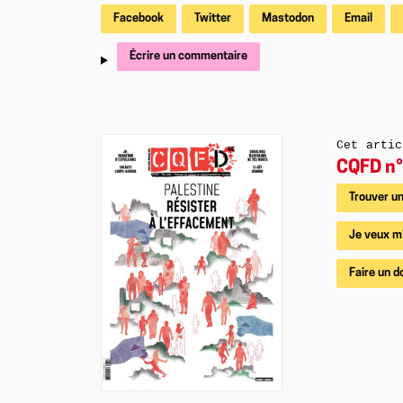
Facebook
Twitter
Mastodon
Email
Écrire un commentaire
Cet artic
CQFD n°
Trouver un
Je veux m
Faire un d