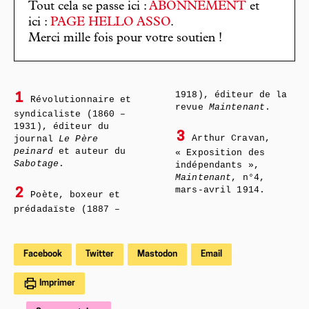
Tout cela se passe ici :
ABONNEMENT
et
ici :
PAGE HELLO ASSO
.
Merci mille fois pour votre soutien !
1918), éditeur de la
1
Révolutionnaire et
revue
Maintenant
.
syndicaliste (1860 –
1931), éditeur du
3
Arthur Cravan,
journal
Le Père
peinard
et auteur du
« Exposition des
Sabotage
.
indépendants »,
Maintenant
, n°4,
mars-avril 1914.
2
Poète, boxeur et
prédadaïste (1887 –
Facebook
Twitter
Mastodon
Email
Imprimer