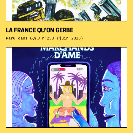
LA FRANCE QU’ON GERBE
Paru dans
CQFD
n°253 (juin 2026)