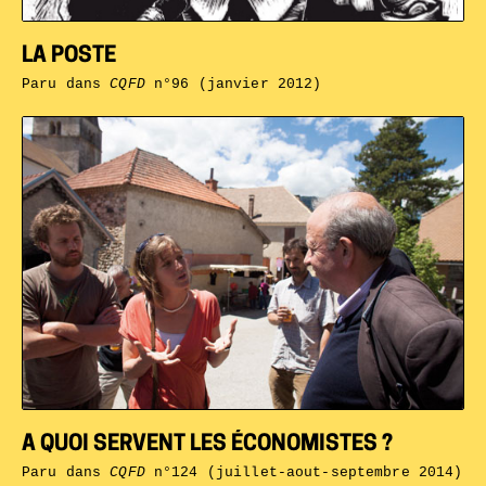
LA POSTE
Paru dans
CQFD
n°96 (janvier 2012)
A QUOI SERVENT LES ÉCONOMISTES ?
Paru dans
CQFD
n°124 (juillet-aout-septembre 2014)