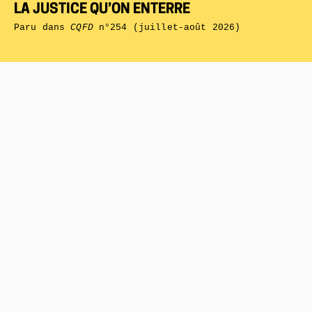
LA JUSTICE QU’ON ENTERRE
Paru dans
CQFD
n°254 (juillet-août 2026)