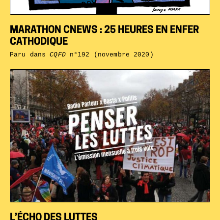
MARATHON CNEWS : 25 HEURES EN ENFER
CATHODIQUE
Paru dans
CQFD
n°192 (novembre 2020)
L’ÉCHO DES LUTTES