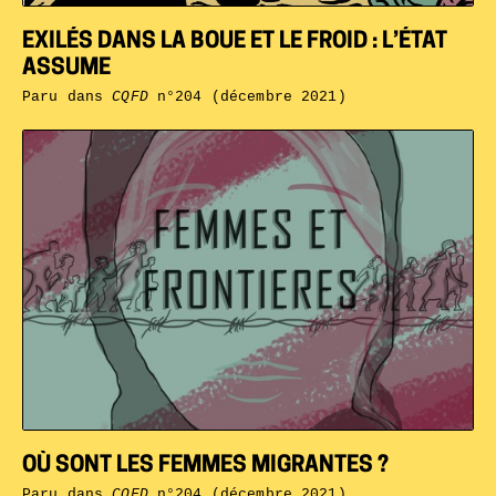
EXILÉS DANS LA BOUE ET LE FROID : L’ÉTAT
ASSUME
Paru dans
CQFD
n°204 (décembre 2021)
OÙ SONT LES FEMMES MIGRANTES ?
Paru dans
CQFD
n°204 (décembre 2021)