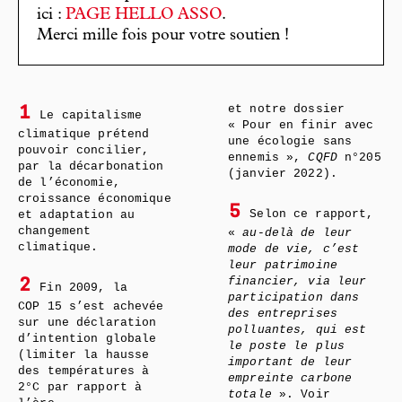
ici :
PAGE HELLO ASSO
.
Merci mille fois pour votre soutien !
et notre dossier
1
Le capitalisme
« Pour en finir avec
climatique prétend
une écologie sans
pouvoir concilier,
ennemis »,
CQFD
n°205
par la décarbonation
(janvier 2022).
de l’économie,
croissance économique
5
Selon ce rapport,
et adaptation au
changement
«
au-delà de leur
climatique.
mode de vie, c’est
leur patrimoine
financier, via leur
2
Fin 2009, la
participation dans
COP 15 s’est achevée
des entreprises
sur une déclaration
polluantes, qui est
d’intention globale
le poste le plus
(limiter la hausse
important de leur
des températures à
empreinte carbone
2°C par rapport à
totale
». Voir