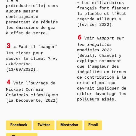
l’ère
« Les milliardaires
préindustrielle) sans
français font flamber
aucune mesure
la planète et l’État
contraignante
regarde ailleurs »
permettant de réduire
(février 2022).
les émissions de gaz
à effet de serre.
6
Voir
Rapport sur
les inégalités
3
« Faut-il “manger”
mondiales 2022
les riches pour
(Seuil). Chancel y
sauver le climat ? »,
explique notamment
Libération
que l’ampleur des
(13/09/2022).
inégalités en termes
de contribution à la
4
crise climatique
Voir l’ouvrage de
devrait impliquer de
Mickaël Correia
cibler davantage les
Criminels climatiques
pollueurs aisés.
(La Découverte, 2022)
Facebook
Twitter
Mastodon
Email