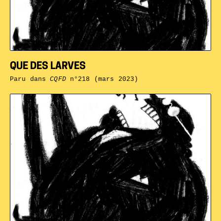
QUE DES LARVES
Paru dans
CQFD
n°218 (mars 2023)