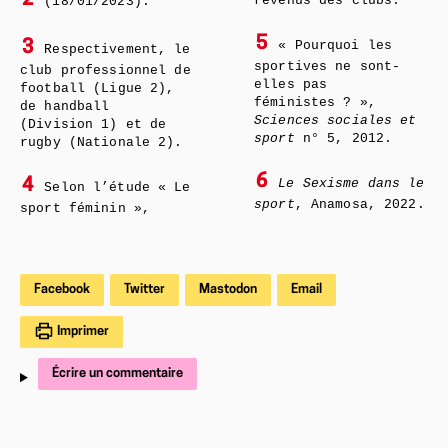
revenus des clubs.
(18/01/2023).
5
3
« Pourquoi les
Respectivement, le
sportives ne sont-
club professionnel de
elles pas
football (Ligue 2),
féministes ? »,
de handball
Sciences sociales et
(Division 1) et de
sport
n° 5, 2012.
rugby (Nationale 2).
6
4
Le Sexisme dans le
Selon l’étude « Le
sport
, Anamosa, 2022.
sport féminin »,
Facebook
Twitter
Mastodon
Email
Imprimer
Écrire un commentaire