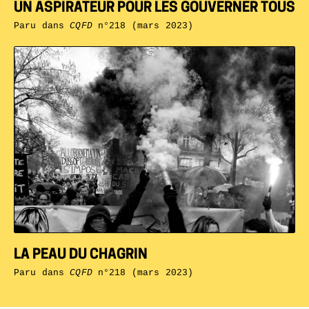
UN ASPIRATEUR POUR LES GOUVERNER TOUS
Paru dans
CQFD
n°218 (mars 2023)
LA PEAU DU CHAGRIN
Paru dans
CQFD
n°218 (mars 2023)