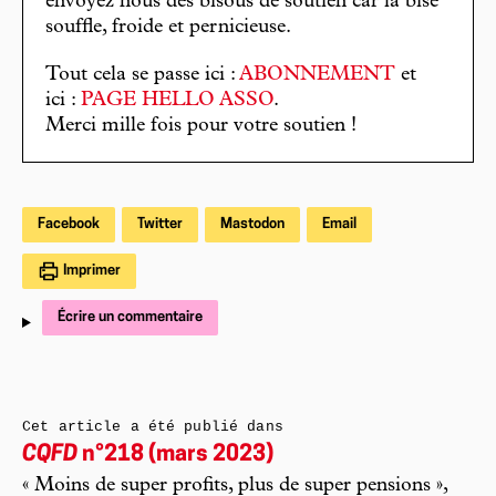
envoyez nous des bisous de soutien car la bise
souffle, froide et pernicieuse.
Tout cela se passe ici :
ABONNEMENT
et
ici :
PAGE HELLO ASSO
.
Merci mille fois pour votre soutien !
Facebook
Twitter
Mastodon
Email
Imprimer
Écrire un commentaire
Cet article a été publié dans
CQFD
n°218 (mars 2023)
« Moins de super profits, plus de super pensions »,