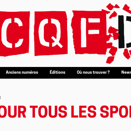
Anciens numéros
Éditions
Où nous trouver ?
News
f
POUR TOUS LES SP