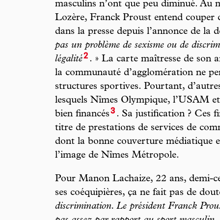
masculins n’ont que peu diminué. Au 
Lozère, Franck Proust entend couper c
dans la presse depuis l’annonce de la d
pas un problème de sexisme ou de discrim
2
légalité
. » La carte maîtresse de son 
la communauté d’agglomération ne per
structures sportives. Pourtant, d’autre
lesquels Nîmes Olympique, l’USAM et 
3
bien financés
. Sa justification ? Ces 
titre de prestations de services de co
dont la bonne couverture médiatique es
l’image de Nîmes Métropole.
Pour Manon Lachaize, 22 ans, demi
ses coéquipières, ça ne fait pas de dout
discrimination. Le président Franck Prou