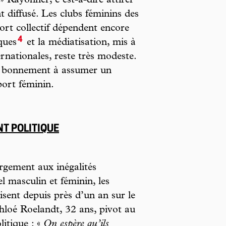
» Rayonner, c’est-à-dire attirer
nt diffusé. Les clubs féminins des
port collectif dépendent encore
4
ques
et la médiatisation, mis à
rnationales, reste très modeste.
ut bonnement à assumer un
port féminin.
NT POLITIQUE
argement aux inégalités
el masculin et féminin, les
isent depuis près d’un an sur le
hloé Roelandt, 32 ans, pivot au
itique : «
On espère qu’ils