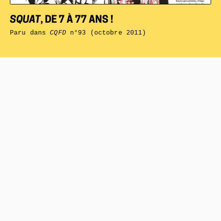
SQUAT
, DE 7 À 77 ANS !
Paru dans
CQFD
n°93 (octobre 2011)