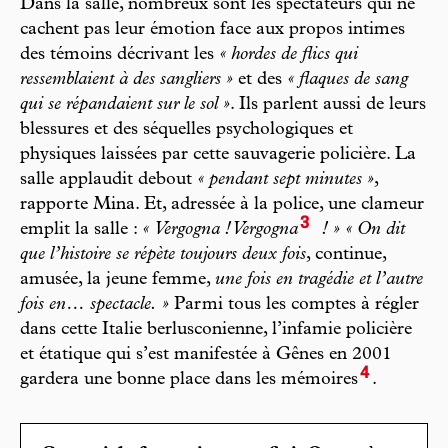
Dans la salle, nombreux sont les spectateurs qui ne
cachent pas leur émotion face aux propos intimes
des témoins décrivant les
« hordes de flics qui
ressemblaient à des sangliers »
et des
« flaques de sang
qui se répandaient sur le sol »
. Ils parlent aussi de leurs
blessures et des séquelles psychologiques et
physiques laissées par cette sauvagerie policière. La
salle applaudit debout
« pendant sept minutes »
,
rapporte Mina. Et, adressée à la police, une clameur
3
emplit la salle :
« Vergogna ! Vergogna
! » « On dit
que l’histoire se répète toujours deux fois
, continue,
amusée, la jeune femme,
une fois en tragédie et l’autre
fois en… spectacle. »
Parmi tous les comptes à régler
dans cette Italie berlusconienne, l’infamie policière
et étatique qui s’est manifestée à Gênes en 2001
4
gardera une bonne place dans les mémoires
.