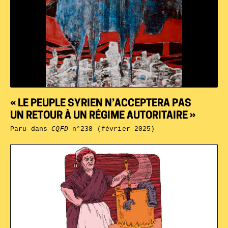
« LE PEUPLE SYRIEN N’ACCEPTERA PAS
UN RETOUR À UN RÉGIME AUTORITAIRE »
Paru dans
CQFD
n°238 (février 2025)