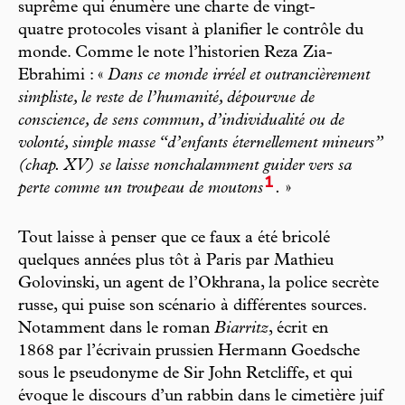
suprême qui énumère une charte de vingt-
quatre protocoles visant à planifier le contrôle du
monde. Comme le note l’historien Reza Zia-
Ebrahimi : «
Dans ce monde irréel et outrancièrement
simpliste, le reste de l’humanité, dépourvue de
conscience, de sens commun, d’individualité ou de
volonté, simple masse “d’enfants éternellement mineurs”
(chap. XV) se laisse nonchalamment guider vers sa
1
perte comme un troupeau de moutons
.
»
Tout laisse à penser que ce faux a été bricolé
quelques années plus tôt à Paris par Mathieu
Golovinski, un agent de l’Okhrana, la police secrète
russe, qui puise son scénario à différentes sources.
Notamment dans le roman
Biarritz
, écrit en
1868 par l’écrivain prussien Hermann Goedsche
sous le pseudonyme de Sir John Retcliffe, et qui
évoque le discours d’un rabbin dans le cimetière juif