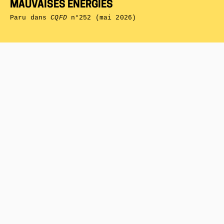
MAUVAISES ÉNERGIES
Paru dans
CQFD
n°252 (mai 2026)