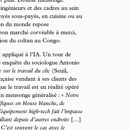
it plus. Double mensonge.
ingénieurs et des cadres au sein
oyés sous-payés, en cuisine ou au
tion du monde repose
bon marché corvéable à merci,
ction du coltan au Congo.
t appliqué à l’IA. Un tour de
e enquête du sociologue Antonio
 sur le travail du clic
(Seuil,
çaise vendant à ses clients des
e le travail est en réalité opéré
n mensonge généralisé : «
Notre
fiques en blouse blanche, de
’équipement high-tech fait l’impasse
llant depuis d’autres endroits
[…]
C’est souvent le cas avec le