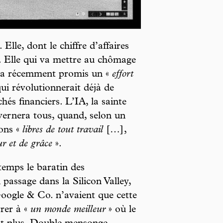
 Elle, dont le chiffre d’affaires
s. Elle qui va mettre au chômage
on a récemment promis un «
effort
qui révolutionnerait déjà de
és financiers. L’IA, la sainte
uvernera tous, quand, selon un
ons «
libres de tout travail
[…],
r et de grâce
».
temps le baratin des
passage dans la Silicon Valley,
Google & Co. n’avaient que cette
rer à «
un monde meilleur
» où le