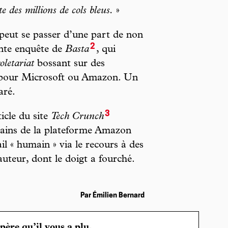
e des millions de cols bleus.
»
 peut se passer d’une part de non
2
ente enquête de
Basta
, qui
letariat
bossant sur des
c, pour Microsoft ou Amazon. Un
aré.
3
icle du site
Tech Crunch
ains de la plateforme Amazon
l « humain » via le recours à des
auteur, dont le doigt a fourché.
Par Émilien Bernard
spère qu’il vous a plu.