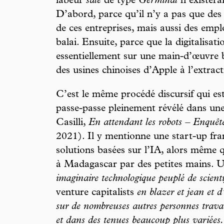
labeur
sale
de type
Germinal
n’existera
D’abord, parce qu’il n’y a pas que des 
de ces entreprises, mais aussi des empl
balai. Ensuite, parce que la digitalisa
essentiellement sur une main-d’œuvre 
des usines chinoises d’Apple à l’extra
C’est le même procédé discursif qui es
passe-passe pleinement révélé dans un
Casilli,
En attendant les robots – Enquête
2021). Il y mentionne une start-up fran
solutions basées sur l’IA, alors même qu
à Madagascar par des petites mains. U
imaginaire technologique peuplé de scienti
venture capitalists
en blazer et jean et d
sur de nombreuses autres personnes travai
et dans des tenues beaucoup plus variées. 