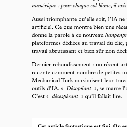
numérique : pour chaque col blanc, il exist
Aussi triomphante qu’elle soit, l’IA ne
artificiel. Ce que montre bien une réc
donne la parole à ce nouveau
lumpenpro
plateformes dédiées au travail du cli
travail abrutissant et bien sûr non décl
Dernier rebondissement : un récent art
raconte comment nombre de petites m
Mechanical Turk maximisent leur travai
outils d’IA. «
Désopilant
», se marre l’
C’est «
désespérant
» qu’il fallait lire.
Cet article fantastique est fini. On e