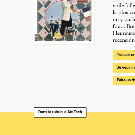
voile à l
la plus c
on y parl
fou... Br
Heureusem
recension
Trouver un
Je veux m
Faire un d
Dans la rubrique Aïe Tech