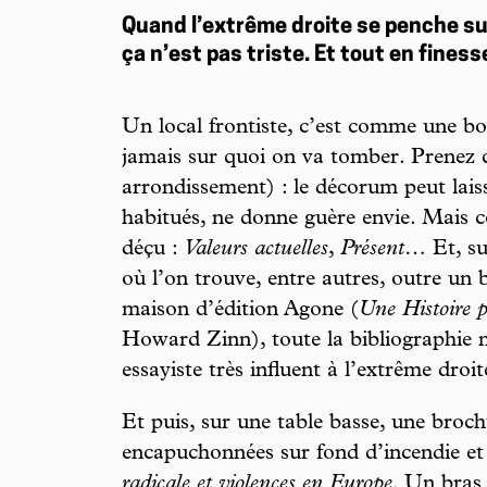
Quand l’extrême droite se penche sur 
ça n’est pas triste. Et tout en finess
Un local frontiste, c’est comme une boî
jamais sur quoi on va tomber. Prenez c
arrondissement) : le décorum peut laiss
habitués, ne donne guère envie. Mais côt
déçu :
Valeurs actuelles
,
Présent
… Et, su
où l’on trouve, entre autres, outre un 
maison d’édition Agone (
Une Histoire p
Howard Zinn), toute la bibliographie
essayiste très influent à l’extrême droit
Et puis, sur une table basse, une broc
encapuchonnées sur fond d’incendie et 
radicale et violences en Europe
. Un bras 