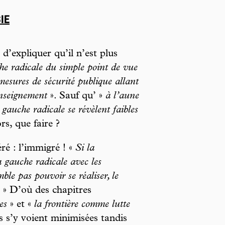
IE
d’expliquer qu’il n’est plus
che radicale du simple point de vue
mesures de sécurité publique allant
enseignement
». Sauf qu’ »
à l’aune
a gauche radicale se révèlent faibles
rs, que faire ?
ré : l’immigré ! «
Si la
a gauche radicale avec les
ble pas pouvoir se réaliser, le
» D’où des chapitres
es
» et «
la frontière comme lutte
es s’y voient minimisées tandis