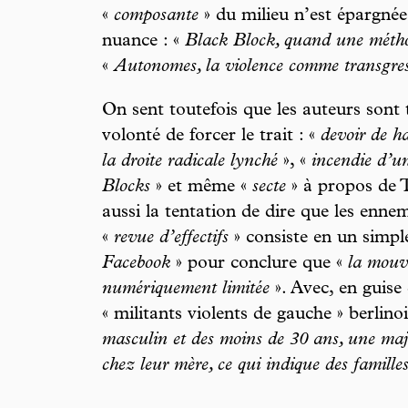
«
composante
» du milieu n’est épargnée.
nuance : «
Black Block, quand une métho
«
Autonomes, la violence comme transgres
On sent toutefois que les auteurs sont ti
volonté de forcer le trait : «
devoir de h
la droite radicale lynché
», «
incendie d’un
Blocks
» et même «
secte
» à propos de T
aussi la tentation de dire que les enne
«
revue d’effectifs
» consiste en un simple
Facebook
» pour conclure que «
la mouv
numériquement limitée
». Avec, en guise 
« militants violents de gauche » berlinoi
masculin et des moins de 30 ans, une maj
chez leur mère, ce qui indique des famill