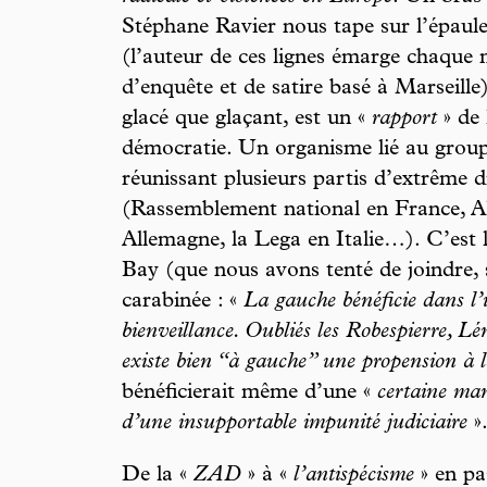
Stéphane Ravier nous tape sur l’épaule
(l’auteur de ces lignes émarge chaque 
d’enquête et de satire basé à Marseille
glacé que glaçant, est un «
rapport
» de 
démocratie. Un organisme lié au grou
réunissant plusieurs partis d’extrême 
(Rassemblement national en France, Al
Allemagne, la Lega en Italie…). C’est
Bay (que nous avons tenté de joindre, s
carabinée : «
La gauche bénéficie dans l’
bienveillance. Oubliés les Robespierre, L
existe bien “à gauche” une propension à l
bénéficierait même d’une «
certaine man
d’une insupportable impunité judiciaire
»
De la «
ZAD
» à «
l’antispécisme
» en pa