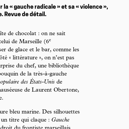
la « gauche radicale » et sa « violence »,
e. Revue de détail.
te de chocolat : on ne sait
e
elui de Marseille (6
er de glace et le bar, comme les
é « littérature », on n’est pas
rprise du chef, une bibliothèque
bouquin de la très-à-gauche
opulaire des États-Unis
de
 nauséeuse de Laurent Obertone,
e.
hure bleu marine. Des silhouettes
un titre qui claque :
Gauche
droit du frontiste marseillais