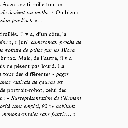
 Avec une titraille tout en
de devient un mythe.
» Ou bien :
sion par l’acte
»…
raillés. Il y a, d’un côté, la
aine
», « [un]
caméraman proche de
e voiture de police par les Black
arnac. Mais, de l’autre, il y a
mis ne pèsent pas lourd. La
 tour des différentes «
pages
ance radicale de gauche est
de portrait-robot, celui des
s : «
Surreprésentation de l’élément
orité sans emploi, 92 % habitant
es monoparentales sans fratrie…
»