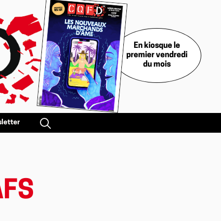
En kiosque le
premier vendredi
du mois
letter
AFS