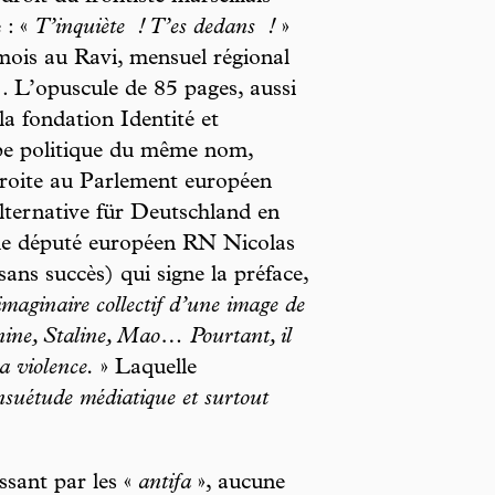
 : «
T’inquiète
! T’es dedans
!
»
mois au Ravi, mensuel régional
). L’opuscule de 85 pages, aussi
la fondation Identité et
pe politique du même nom,
droite au Parlement européen
ternative für Deutschland en
 le député européen RN Nicolas
ans succès) qui signe la préface,
imaginaire collectif d’une image de
énine, Staline, Mao… Pourtant, il
a violence.
» Laquelle
suétude médiatique et surtout
.
ssant par les «
antifa
», aucune