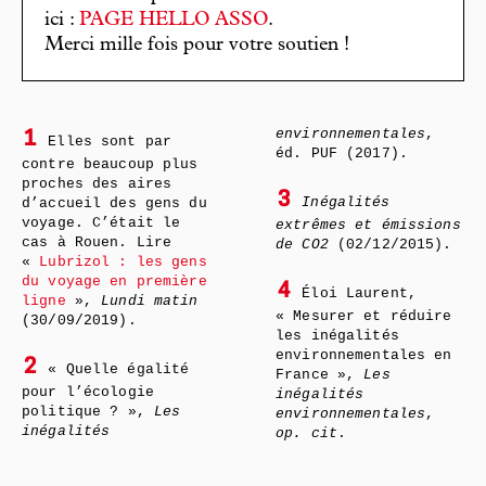
ici :
PAGE HELLO ASSO
.
Merci mille fois pour votre soutien !
environnementales
,
1
Elles sont par
éd. PUF (2017).
contre beaucoup plus
proches des aires
3
Inégalités
d’accueil des gens du
voyage. C’était le
extrêmes et émissions
cas à Rouen. Lire
de CO2
(02/12/2015).
«
Lubrizol : les gens
du voyage en première
4
Éloi Laurent,
ligne
»,
Lundi matin
« Mesurer et réduire
(30/09/2019).
les inégalités
environnementales en
2
« Quelle égalité
France »,
Les
pour l’écologie
inégalités
politique ? »,
Les
environnementales
,
inégalités
op. cit
.