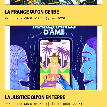
LA FRANCE QU’ON GERBE
Paru dans
CQFD
n°253 (juin 2026)
LA JUSTICE QU’ON ENTERRE
Paru dans
CQFD
n°254 (juillet-août 2026)