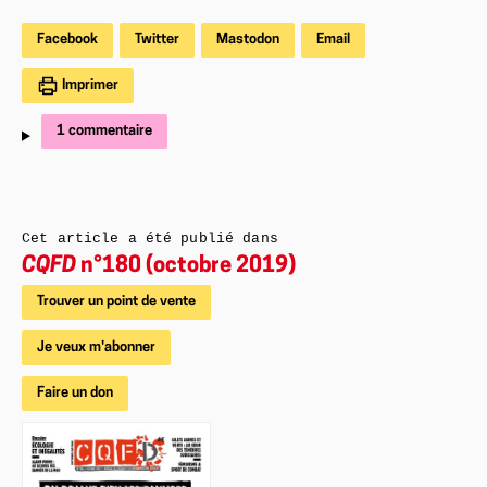
Facebook
Twitter
Mastodon
Email
Imprimer
1 commentaire
Cet article a été publié dans
CQFD
n°180 (octobre 2019)
Trouver un point de vente
Je veux m'abonner
Faire un don