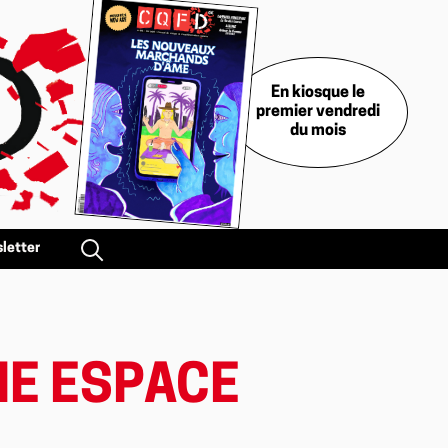
En kiosque le
premier vendredi
du mois
letter
ME ESPACE