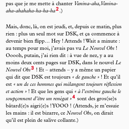
pas que je me mette à chanter
Vanina-aha, Vanina-
2
aha-ahahaha-ha-ha-ha
.)
Mais, donc, là, on est jeudi, et, depuis ce matin, plus
rien : plus un seul mot sur DSK, et ça commence à
devenir bien flipp… Hey ! Attends ! Wait a minute :
au temps pour moi, j’avais pas vu
Le Nouvel Obs
!
Ooooh, putain, j’ai rien dit : à vue de nez, y a au
moins deux cents pages sur DSK, dans le nouvel
Le
3
Nouvel Obs
! Et – attends – y a même un papier
qui dit que DSK est toujours
« de gauche »
! Et qu’il
est
« un de ces hommes qui mélangent toujours réflexion
et action »
! Et que les gens qui
« à l’extrême gauche le
4
soupçonnent d’être un renégat »
sont des gros(se)s
bâtard(e)s aigri(e)s ! YOOO ! (Attends, je m’essuie
les mains : il est bizarre, ce
Nouvel Obs
, on dirait
qu’il est plein de salive collante.)