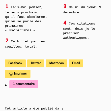
1
3
Fais-moi penser,
Celui du jeudi 9
le mois prochain,
décembre.
qu’il faut absolument
qu’on se parle des
4
Ces citations
primaires
sont, dois-je le
« socialistes »
.
préciser :
authentiques.
2
Ce billet part en
couilles, total.
Facebook
Twitter
Mastodon
Email
Imprimer
1 commentaire
Cet article a été publié dans