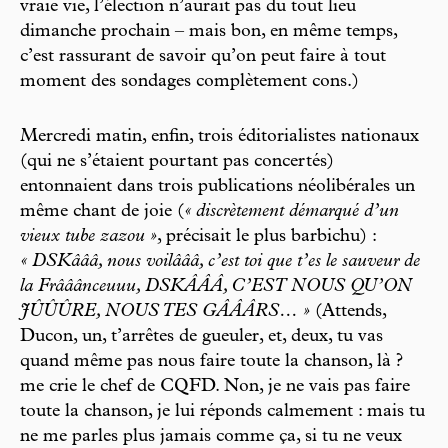
vraie vie, l’élection n’aurait pas du tout lieu
dimanche prochain – mais bon, en même temps,
c’est rassurant de savoir qu’on peut faire à tout
moment des sondages complètement cons.)
Mercredi matin, enfin, trois éditorialistes nationaux
(qui ne s’étaient pourtant pas concertés)
entonnaient dans trois publications néolibérales un
même chant de joie (
« discrètement démarqué d’un
vieux tube zazou »
, précisait le plus barbichu) :
« DSKâââ, nous voilâââ, c’est toi que t’es le sauveur de
la Frââânceuuu, DSKÂÂÂ, C’EST NOUS QU’ON
JÛÛÛRE, NOUS TES GÂÂÂRS… »
(Attends,
Ducon, un, t’arrêtes de gueuler, et, deux, tu vas
quand même pas nous faire toute la chanson, là ?
me crie le chef de CQFD. Non, je ne vais pas faire
toute la chanson, je lui réponds calmement : mais tu
ne me parles plus jamais comme ça, si tu ne veux