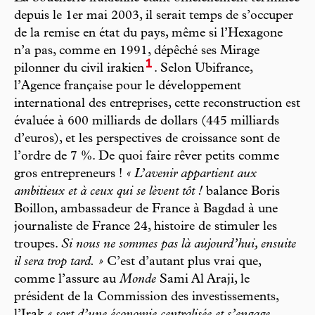
depuis le 1er mai 2003, il serait temps de s’occuper
de la remise en état du pays, même si l’Hexagone
n’a pas, comme en 1991, dépêché ses Mirage
1
pilonner du civil irakien
. Selon Ubifrance,
l’Agence française pour le développement
international des entreprises, cette reconstruction est
évaluée à 600 milliards de dollars (445 milliards
d’euros), et les perspectives de croissance sont de
l’ordre de 7 %. De quoi faire rêver petits comme
gros entrepreneurs !
« L’avenir appartient aux
ambitieux et à ceux qui se lèvent tôt !
balance Boris
Boillon, ambassadeur de France à Bagdad à une
journaliste de France 24, histoire de stimuler les
troupes.
Si nous ne sommes pas là aujourd’hui, ensuite
il sera trop tard. »
C’est d’autant plus vrai que,
comme l’assure au
Monde
Sami Al Araji, le
président de la Commission des investissements,
l’Irak
« sort d’une économie centralisée et s’engage