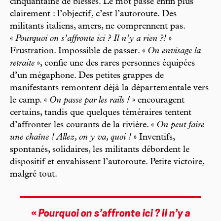
cinquantaine de blessés. Le mot passe enfin plus
clairement : l’objectif, c’est l’autoroute. Des
militants italiens, amers, ne comprennent pas.
«
Pourquoi on s’affronte ici ? Il n’y a rien ?!
»
Frustration. Impossible de passer. «
On envisage la
retraite
», confie une des rares personnes équipées
d’un mégaphone. Des petites grappes de
manifestants remontent déjà la départementale vers
le camp. «
On passe par les rails !
» encouragent
certains, tandis que quelques téméraires tentent
d’affronter les courants de la rivière. «
On peut faire
une chaîne ! Allez, on y va, quoi !
» Inventifs,
spontanés, solidaires, les militants débordent le
dispositif et envahissent l’autoroute. Petite victoire,
malgré tout.
«
Pourquoi on s’affronte ici ? Il n’y a