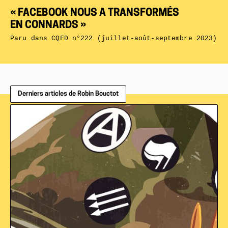
« FACEBOOK NOUS A TRANSFORMÉS
EN CONNARDS »
Paru dans
CQFD n°222 (juillet-août-septembre 2023)
Derniers articles de Robin Bouctot