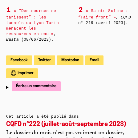
1
2
« “Des sources se
« Sainte-Soline :
tarissent” : les
“Faire front” »
,
CQFD
tunnels du Lyon-Turin
n° 219 (avril 2023).
menacent les
ressources en eau »
,
Basta
(08/06/2023).
Facebook
Twitter
Mastodon
Email
Imprimer
Écrire un commentaire
Cet article a été publié dans
CQFD n°222 (juillet-août-septembre 2023)
Le dossier du mois n’est pas vraiment un dossier,