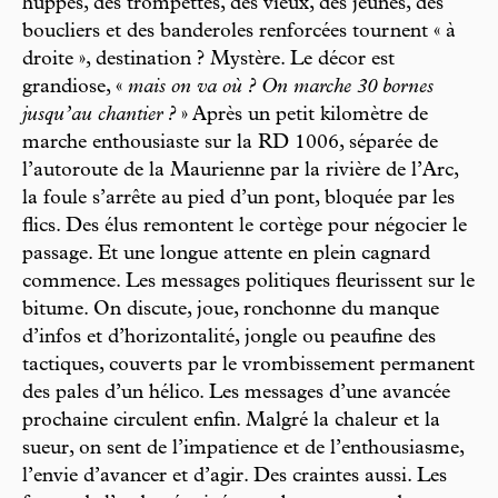
huppes, des trompettes, des vieux, des jeunes, des
boucliers et des banderoles renforcées tournent « à
droite », destination ? Mystère. Le décor est
grandiose, «
mais on va où ? On marche 30 bornes
jusqu’au chantier ?
» Après un petit kilomètre de
marche enthousiaste sur la RD 1006, séparée de
l’autoroute de la Maurienne par la rivière de l’Arc,
la foule s’arrête au pied d’un pont, bloquée par les
flics. Des élus remontent le cortège pour négocier le
passage. Et une longue attente en plein cagnard
commence. Les messages politiques fleurissent sur le
bitume. On discute, joue, ronchonne du manque
d’infos et d’horizontalité, jongle ou peaufine des
tactiques, couverts par le vrombissement permanent
des pales d’un hélico. Les messages d’une avancée
prochaine circulent enfin. Malgré la chaleur et la
sueur, on sent de l’impatience et de l’enthousiasme,
l’envie d’avancer et d’agir. Des craintes aussi. Les