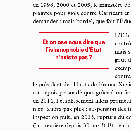
en 1998, 2000 et 2005, le ministère de 
plaintes pour viols contre Carricart et 
demander : mais bordel, que fait l’Édu
L’Éduc
Et on ose nous dire que
contrô
l’islamophobie d’État
mais s
n’existe pas ?
goût d
exempl
contra
le président des Hauts-de-France Xavier
est depuis persuadé que, grâce à un f
en 2014, l’établissement lillois promeu
n’en faudra pas plus : suspension des 
inspection puis, en 2023, rupture du co
(la première depuis 30 ans !) Et peu im