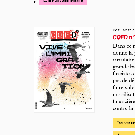
Écrire un commentaire
Cet artic
CQFD
n°
Dans ce n
donne la 
circulati
grande ba
fascistes 
pas de dén
faire valo
mobilisat
financièr
contre la
Trouver un