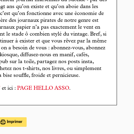
eilleur journal marseillais du Monde » par des
gt ans qu’on existe et qu’on aboie dans les
, c’est qu’on fonctionne avec une économie de
cière des journaux pirates de notre genre est
journaux papier n’a pas exactement le vent en
t le stade ô combien stylé du vintage. Bref, si
tinuer à exister et que vous rêvez par la même
, on a besoin de vous : abonnez-vous, abonnez
 kiosque, diffusez-nous en manif, cafés,
pub sur la toile, partagez nos posts insta,
hetez nos t-shirts, nos livres, ou simplement
bise souffle, froide et pernicieuse.
T
et ici :
PAGE HELLO ASSO
.
Imprimer