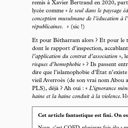
remis à Xavier Bertrand en 2020, partic
lycée comme «
le seul dans le paysage éd
conception musulmane de l’éducation à l
républicaines.
» (sic !)
Et pour Bétharram alors ? Et pour le tr
dont le rapport d’inspection, accablant
l’application du contrat d’association
», l
risques d’homophobie
» ? Ils passent ent
dire que l’islamophobie d’État n’exist
vieil Averroès (de son vrai nom Abou
PLS), déjà ? Ah oui : «
L’ignorance mène
haine et la haine conduit à la violence. Vo
Cet article fantastique est fini. On e