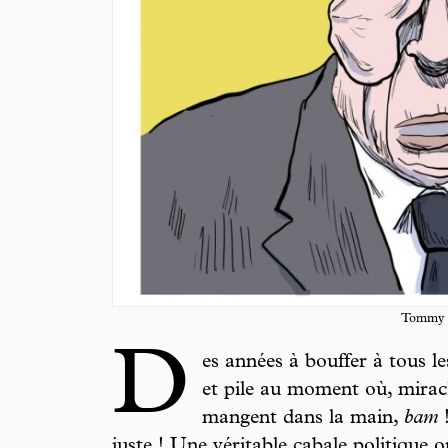
Tommy
D
es années à bouffer à tous le
et pile au moment où, mirac
mangent dans la main,
bam
!
juste ! Une véritable cabale politique 