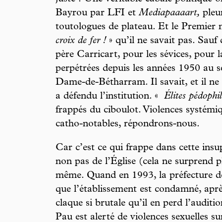
Bayrou par LFI et
Mediapaaaart,
pleur
toutologues de plateau. Et le Premier m
croix de fer !
» qu’il ne savait pas. Sauf q
père Carricart, pour les sévices, pour l
perpétrées depuis les années 1950 au s
Dame-de-Bétharram. Il savait, et il ne s
a défendu l’institution. «
Élites pédophil
frappés du ciboulot. Violences systémiq
catho-notables, répondrons-nous.
Car c’est ce qui frappe dans cette insup
non pas de l’Église (cela ne surprend pl
même. Quand en 1993, la préfecture d
que l’établissement est condamné, aprè
claque si brutale qu’il en perd l’audit
Pau est alerté de violences sexuelles s