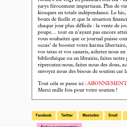
Nous, c’est CQFD, plusieurs fois élu « m
jurys férocement impartiaux. Plus de vin
kiosques en totale indépendance. Le hic
bouts de ficelle et que la situation finan
chaque jour plus difficile : la vente de 
poupe… tout en n’ayant pas encore attein
vous souhaitez que ce journal puisse con
occas’ de booster votre karma libertaire
vos tatas et vos canaris, achetez nous en
bibliothèque ou en librairie, faites notre 
répercutez-nous, faites nous des dons, ac
envoyez nous des bisous de soutien car la 
Tout cela se passe ici :
ABONNEMEN
Merci mille fois pour votre soutien !
Facebook
Twitter
Mastodon
Email