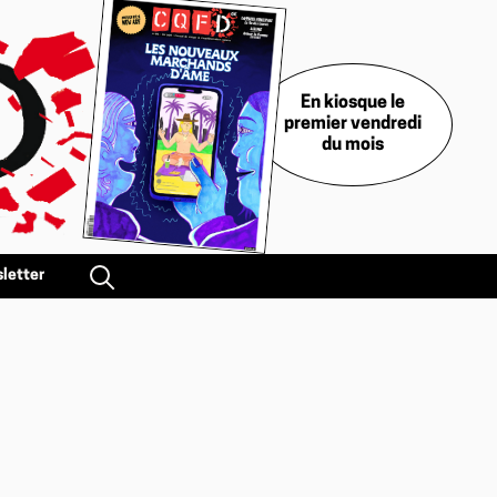
En kiosque le
premier vendredi
du mois
letter