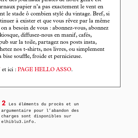
cière des journaux pirates de notre genre est
journaux papier n’a pas exactement le vent en
t le stade ô combien stylé du vintage. Bref, si
tinuer à exister et que vous rêvez par la même
, on a besoin de vous : abonnez-vous, abonnez
 kiosque, diffusez-nous en manif, cafés,
pub sur la toile, partagez nos posts insta,
hetez nos t-shirts, nos livres, ou simplement
bise souffle, froide et pernicieuse.
T
et ici :
PAGE HELLO ASSO
.
2
Les éléments du procès et un
argumentaire pour l’abandon des
charges sont disponibles sur
elhiblu3.info.