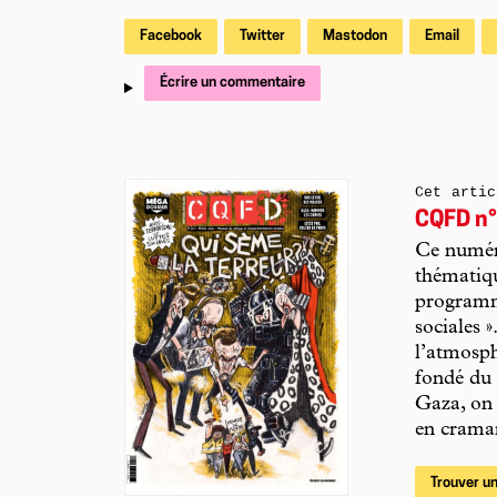
Facebook
Twitter
Mastodon
Email
Écrire un commentaire
Cet artic
CQFD n°
Ce numéro
thématiqu
programme
sociales 
l’atmosph
fondé du 
Gaza, on
en craman
Trouver un