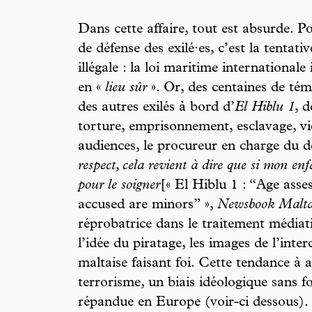
Dans cette affaire, tout est absurde. 
de défense des exilé·es, c’est la tentat
illégale : la loi maritime international
en «
lieu sûr
». Or, des centaines de té
des autres exilés à bord d’
El Hiblu 1
, d
torture, emprisonnement, esclavage, v
audiences, le procureur en charge du d
respect, cela revient à dire que si mon enfa
pour le soigner
[« El Hiblu 1 : “Age ass
accused are minors” »,
Newsbook Malt
réprobatrice dans le traitement médiat
l’idée du piratage, les images de l’inte
maltaise faisant foi. Cette tendance à as
terrorisme, un biais idéologique sans f
répandue en Europe (voir-ci dessous).