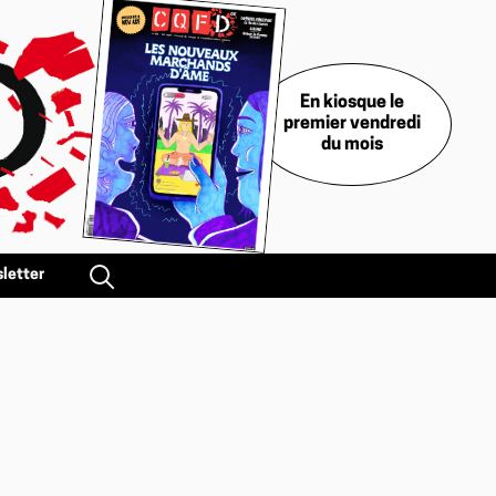
En kiosque le
premier vendredi
du mois
letter