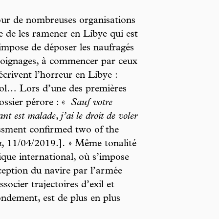
Pour de nombreuses organisations
ive de les ramener en Libye qui est
e impose de déposer les naufragés
moignages, à commencer par ceux
écrivent l’horreur en Libye :
iol… Lors d’une des premières
ossier pérore : «
Sauf votre
nt est malade, j’ai le droit de voler
essment confirmed two of the
a
, 11/04/2019.]
.
» Même tonalité
ique international, où s’impose
rception du navire par l’armée
socier trajectoires d’exil et
ondement, est de plus en plus