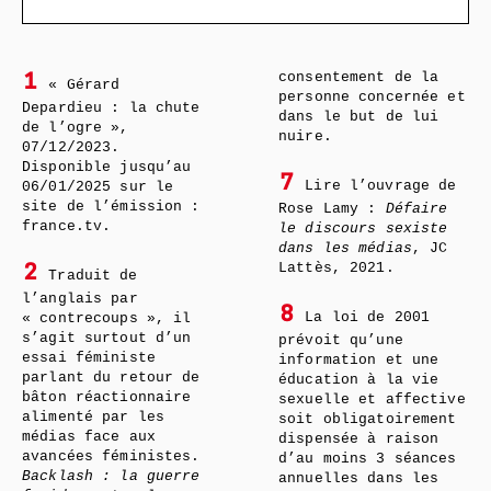
consentement de la
1
« Gérard
personne concernée et
Depardieu : la chute
dans le but de lui
de l’ogre »,
nuire.
07/12/2023.
Disponible jusqu’au
7
Lire l’ouvrage de
06/01/2025 sur le
site de l’émission :
Rose Lamy :
Défaire
france.tv.
le discours sexiste
dans les médias
, JC
Lattès, 2021.
2
Traduit de
l’anglais par
8
La loi de 2001
« contrecoups », il
s’agit surtout d’un
prévoit qu’une
essai féministe
information et une
parlant du retour de
éducation à la vie
bâton réactionnaire
sexuelle et affective
alimenté par les
soit obligatoirement
médias face aux
dispensée à raison
avancées féministes.
d’au moins 3 séances
Backlash : la guerre
annuelles dans les