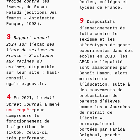
froide contre les
écoles, collèges et
femmes
, de Susan
lycées de France.
Faludi (éditions Des
femmes – Antoinette
9
Dispositifs
Fouque, 1993).
d’enseignements de
lutte contre le
3
Rapport annuel
sexisme et les
2024 sur l’état des
stéréotypes de genre
lieux du sexisme en
expérimentés dans des
France – S’attaquer
écoles en 2013, les
aux racines du
ABCD de l’égalité
sexisme
, disponible
sont abandonnés par
sur leur site : haut-
Benoît Hamon, alors
conseil-
ministre de
egalite.gouv.fr.
l’Éducation, suite à
des mouvements de
protestation de
4
En 2021, le
Wall
parents d’élèves,
Street Journal
a mené
comme les « Journées
une enquête
pour
de retrait de
comprendre le
l’école »,
fonctionnement de
principalement
l’algorithme de
portées par Farida
Tiktok. Celui-ci,
Belghoul, proche
très performant,