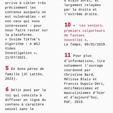
d’Alain Soral, et
arrive à cibler très
largement relayées
précisément les
par la droite et
contenus auxquels on
l’extrême droite.
est vulnérables – et
non ceux qui nous
10
«
Les seniors,
intéressent – pour
nous faire rester sur
premiers colporteurs
la plateforme.
de fausses
« Inside TikTok’s
nouvelles
»,
Algorithm : A WSJ
Le Temps
, 09/01/2019.
Video
Investigation »,
11
Pour plus
21/07/2021.
d’informations, lire
notamment l’ouvrage
5
En bons pères de
coordonné par
famille
(JC Lattès,
Christine Bard,
2023).
Mélissa Blais et
Francis Dupuis-Déri,
Antiféminismes et
6
Délit puni par la
masculinismes d’hier
loi qui consiste à
et d’aujourd’hui
,
diffuser en ligne du
PUF, 2019.
contenu à caractère
sexuel sans le