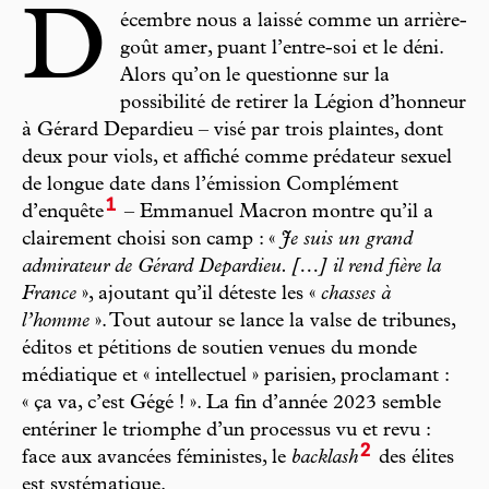
D
écembre nous a laissé comme un arrière-
goût amer, puant l’entre-soi et le déni.
Alors qu’on le questionne sur la
possibilité de retirer la Légion d’honneur
à Gérard Depardieu – visé par trois plaintes, dont
deux pour viols, et affiché comme prédateur sexuel
de longue date dans l’émission Complément
1
d’enquête
– Emmanuel Macron montre qu’il a
clairement choisi son camp : «
Je suis un grand
admirateur de Gérard Depardieu. […] il rend fière la
France
», ajoutant qu’il déteste les «
chasses à
l’homme
». Tout autour se lance la valse de tribunes,
éditos et pétitions de soutien venues du monde
médiatique et « intellectuel » parisien, proclamant :
« ça va, c’est Gégé ! ». La fin d’année 2023 semble
entériner le triomphe d’un processus vu et revu :
2
face aux avancées féministes, le
backlash
des élites
est systématique.