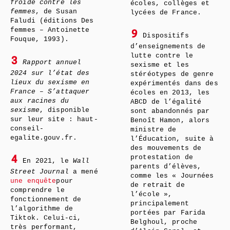
froide contre les
écoles, collèges et
femmes
, de Susan
lycées de France.
Faludi (éditions Des
femmes – Antoinette
9
Dispositifs
Fouque, 1993).
d’enseignements de
lutte contre le
3
Rapport annuel
sexisme et les
2024 sur l’état des
stéréotypes de genre
lieux du sexisme en
expérimentés dans des
France – S’attaquer
écoles en 2013, les
aux racines du
ABCD de l’égalité
sexisme
, disponible
sont abandonnés par
sur leur site : haut-
Benoît Hamon, alors
conseil-
ministre de
egalite.gouv.fr.
l’Éducation, suite à
des mouvements de
protestation de
4
En 2021, le
Wall
parents d’élèves,
Street Journal
a mené
comme les « Journées
une enquête
pour
de retrait de
comprendre le
l’école »,
fonctionnement de
principalement
l’algorithme de
portées par Farida
Tiktok. Celui-ci,
Belghoul, proche
très performant,