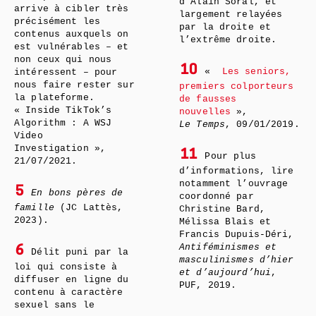
d’Alain Soral, et
arrive à cibler très
largement relayées
précisément les
par la droite et
contenus auxquels on
l’extrême droite.
est vulnérables – et
non ceux qui nous
10
«
Les seniors,
intéressent – pour
nous faire rester sur
premiers colporteurs
la plateforme.
de fausses
« Inside TikTok’s
nouvelles
»,
Algorithm : A WSJ
Le Temps
, 09/01/2019.
Video
Investigation »,
11
Pour plus
21/07/2021.
d’informations, lire
notamment l’ouvrage
5
En bons pères de
coordonné par
famille
(JC Lattès,
Christine Bard,
2023).
Mélissa Blais et
Francis Dupuis-Déri,
Antiféminismes et
6
Délit puni par la
masculinismes d’hier
loi qui consiste à
et d’aujourd’hui
,
diffuser en ligne du
PUF, 2019.
contenu à caractère
sexuel sans le