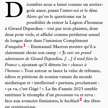
D
écembre nous a laissé comme un arrière-
goût amer, puant l’entre-soi et le déni.
Alors qu’on le questionne sur la
possibilité de retirer la Légion d’honneur
à Gérard Depardieu – visé par trois plaintes, dont
deux pour viols, et affiché comme prédateur sexuel
de longue date dans l’émission Complément
1
d’enquête
– Emmanuel Macron montre qu’il a
clairement choisi son camp : «
Je suis un grand
admirateur de Gérard Depardieu. […] il rend fière la
France
», ajoutant qu’il déteste les «
chasses à
l’homme
». Tout autour se lance la valse de tribunes,
éditos et pétitions de soutien venues du monde
médiatique et « intellectuel » parisien, proclamant :
« ça va, c’est Gégé ! ». La fin d’année 2023 semble
entériner le triomphe d’un processus vu et revu :
2
face aux avancées féministes, le
backlash
des élites
est systématique.