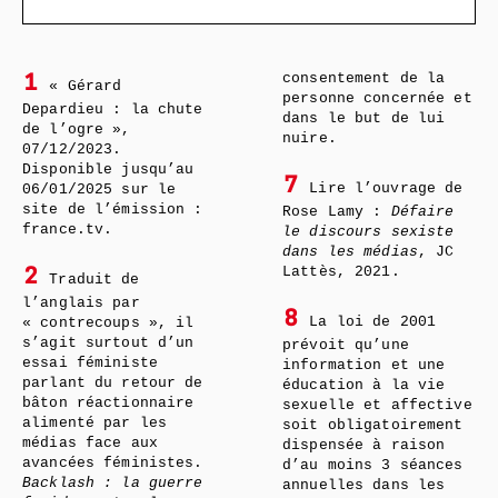
consentement de la
1
« Gérard
personne concernée et
Depardieu : la chute
dans le but de lui
de l’ogre »,
nuire.
07/12/2023.
Disponible jusqu’au
7
Lire l’ouvrage de
06/01/2025 sur le
site de l’émission :
Rose Lamy :
Défaire
france.tv.
le discours sexiste
dans les médias
, JC
Lattès, 2021.
2
Traduit de
l’anglais par
8
La loi de 2001
« contrecoups », il
s’agit surtout d’un
prévoit qu’une
essai féministe
information et une
parlant du retour de
éducation à la vie
bâton réactionnaire
sexuelle et affective
alimenté par les
soit obligatoirement
médias face aux
dispensée à raison
avancées féministes.
d’au moins 3 séances
Backlash : la guerre
annuelles dans les