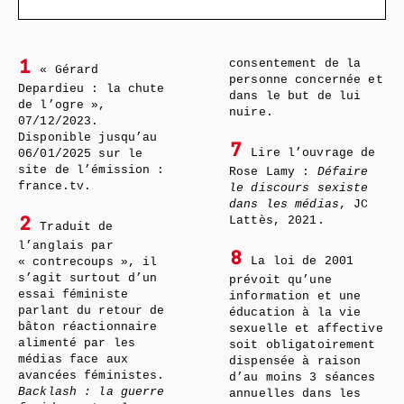
consentement de la
1
« Gérard
personne concernée et
Depardieu : la chute
dans le but de lui
de l’ogre »,
nuire.
07/12/2023.
Disponible jusqu’au
7
Lire l’ouvrage de
06/01/2025 sur le
site de l’émission :
Rose Lamy :
Défaire
france.tv.
le discours sexiste
dans les médias
, JC
Lattès, 2021.
2
Traduit de
l’anglais par
8
La loi de 2001
« contrecoups », il
s’agit surtout d’un
prévoit qu’une
essai féministe
information et une
parlant du retour de
éducation à la vie
bâton réactionnaire
sexuelle et affective
alimenté par les
soit obligatoirement
médias face aux
dispensée à raison
avancées féministes.
d’au moins 3 séances
Backlash : la guerre
annuelles dans les