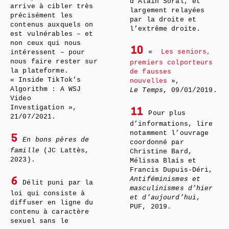
d’Alain Soral, et
arrive à cibler très
largement relayées
précisément les
par la droite et
contenus auxquels on
l’extrême droite.
est vulnérables – et
non ceux qui nous
10
«
Les seniors,
intéressent – pour
nous faire rester sur
premiers colporteurs
la plateforme.
de fausses
« Inside TikTok’s
nouvelles
»,
Algorithm : A WSJ
Le Temps
, 09/01/2019.
Video
Investigation »,
11
Pour plus
21/07/2021.
d’informations, lire
notamment l’ouvrage
5
En bons pères de
coordonné par
famille
(JC Lattès,
Christine Bard,
2023).
Mélissa Blais et
Francis Dupuis-Déri,
Antiféminismes et
6
Délit puni par la
masculinismes d’hier
loi qui consiste à
et d’aujourd’hui
,
diffuser en ligne du
PUF, 2019.
contenu à caractère
sexuel sans le