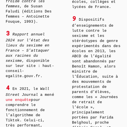
froide contre les
écoles, collèges et
femmes
, de Susan
lycées de France.
Faludi (éditions Des
femmes – Antoinette
9
Dispositifs
Fouque, 1993).
d’enseignements de
lutte contre le
3
Rapport annuel
sexisme et les
2024 sur l’état des
stéréotypes de genre
lieux du sexisme en
expérimentés dans des
France – S’attaquer
écoles en 2013, les
aux racines du
ABCD de l’égalité
sexisme
, disponible
sont abandonnés par
sur leur site : haut-
Benoît Hamon, alors
conseil-
ministre de
egalite.gouv.fr.
l’Éducation, suite à
des mouvements de
protestation de
4
En 2021, le
Wall
parents d’élèves,
Street Journal
a mené
comme les « Journées
une enquête
pour
de retrait de
comprendre le
l’école »,
fonctionnement de
principalement
l’algorithme de
portées par Farida
Tiktok. Celui-ci,
Belghoul, proche
très performant,