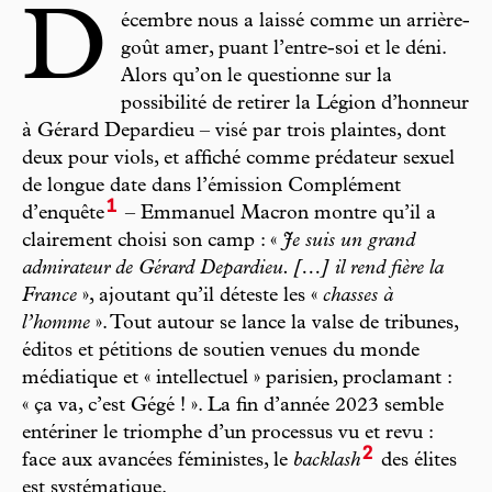
D
écembre nous a laissé comme un arrière-
goût amer, puant l’entre-soi et le déni.
Alors qu’on le questionne sur la
possibilité de retirer la Légion d’honneur
à Gérard Depardieu – visé par trois plaintes, dont
deux pour viols, et affiché comme prédateur sexuel
de longue date dans l’émission Complément
1
d’enquête
– Emmanuel Macron montre qu’il a
clairement choisi son camp : «
Je suis un grand
admirateur de Gérard Depardieu. […] il rend fière la
France
», ajoutant qu’il déteste les «
chasses à
l’homme
». Tout autour se lance la valse de tribunes,
éditos et pétitions de soutien venues du monde
médiatique et « intellectuel » parisien, proclamant :
« ça va, c’est Gégé ! ». La fin d’année 2023 semble
entériner le triomphe d’un processus vu et revu :
2
face aux avancées féministes, le
backlash
des élites
est systématique.