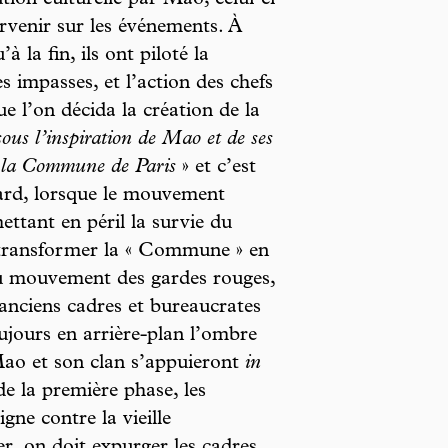
ervenir sur les événements. À
 la fin, ils ont piloté la
es impasses, et l’action des chefs
e l’on décida la création de la
sous l’inspiration de Mao et de ses
 à la Commune de Paris
» et c’est
ard, lorsque le mouvement
ttant en péril la survie du
 transformer la « Commune » en
 du mouvement des gardes rouges,
anciens cadres et bureaucrates
ujours en arrière-plan l’ombre
Mao et son clan s’appuieront
in
de la première phase, les
gne contre la vieille
r, on doit expurger les cadres