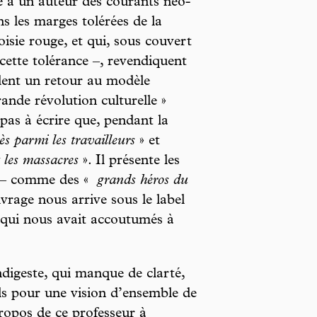
e à un auteur des courants néo-
s les marges tolérées de la
isie rouge, et qui, sous couvert
ette tolérance –, revendiquent
ndent un retour au modèle
rande révolution culturelle »
 pas à écrire que, pendant la
ès parmi les travailleurs
» et
t les massacres
». Il présente les
» – comme des «
grands héros du
vrage nous arrive sous le label
 qui nous avait accoutumés à
digeste, qui manque de clarté,
ils pour une vision d’ensemble de
ropos de ce professeur à