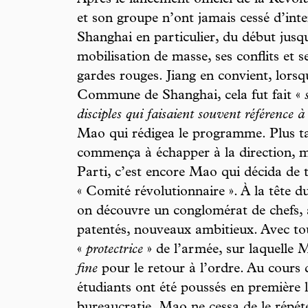
et son groupe n’ont jamais cessé d’int
Shanghai en particulier, du début jusqu’à
mobilisation de masse, ses conflits et s
gardes rouges. Jiang en convient, lorsqu
Commune de Shanghai, cela fut fait «
disciples qui faisaient souvent référence
Mao qui rédigea le programme. Plus t
commença à échapper à la direction, me
Parti, c’est encore Mao qui décida de
« Comité révolutionnaire ». À la tête
on découvre un conglomérat de chefs, 
patentés, nouveaux ambitieux. Avec to
«
protectrice
» de l’armée, sur laquelle 
fine
pour le retour à l’ordre. Au cours 
étudiants ont été poussés en première li
bureaucratie. Mao ne cessa de le répéte