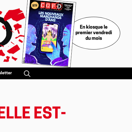
En kiosque le
premier vendredi
du mois
letter
ELLE EST-