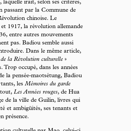
, laquelle irait, selon ses critères,
 en passant par la Commune de
Révolution chinoise. Le
et 1917, la révolution allemande
936, entre autres mouvements
ment pas. Badiou semble aussi
introduire. Dans le même article,
 de la Révolution culturelle
»
es. Trop occupé, dans les années
de la pensée-maotsétung, Badiou
tants, les
Mémoires du garde
rtout,
Les Années rouges
, de Hua
de la ville de Guilin, livres qui
é et ambigüités, ses tenants et
en présence.
tion culturelle par Mao, celui-ci