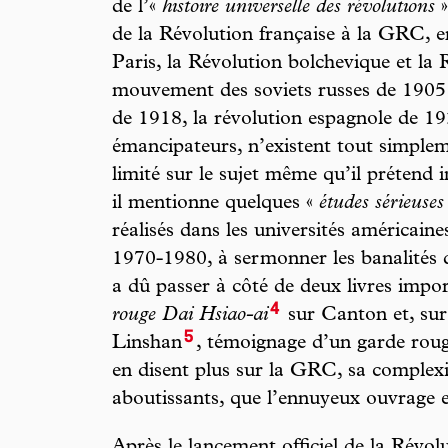
de l’«
histoire universelle des révolutions
»
de la Révolution française à la GRC,
Paris, la Révolution bolchevique et la 
mouvement des soviets russes de 1905 
de 1918, la révolution espagnole de 1
émancipateurs, n’existent tout simple
limité sur le sujet même qu’il prétend 
il mentionne quelques «
études sérieuses
réalisés dans les universités américain
1970-1980, à sermonner les banalités 
a dû passer à côté de deux livres impor
4
rouge Dai Hsiao-ai
sur Canton et, su
5
Linshan
, témoignage d’un garde rouge 
en disent plus sur la GRC, sa complexit
aboutissants, que l’ennuyeux ouvrage 
Après le lancement officiel de la Révolu