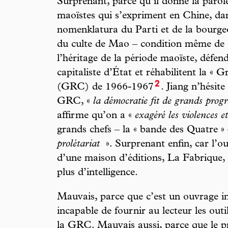
Surprenant, parce qu’il donne la parol
maoïstes qui s’expriment en Chine, dan
nomenklatura du Parti et de la bourgeo
du culte de Mao – condition même de c
l’héritage de la période maoïste, défe
capitaliste d’État et réhabilitent la « G
2
(GRC) de 1966-1967
. Jiang n’hésite
GRC, «
la démocratie fit de grands progr
affirme qu’on a «
exagéré les violences e
grands chefs – la « bande des Quatre 
prolétariat
». Surprenant enfin, car l’ou
d’une maison d’éditions, La Fabrique,
plus d’intelligence.
Mauvais, parce que c’est un ouvrage in
incapable de fournir au lecteur les out
la GRC. Mauvais aussi, parce que le p