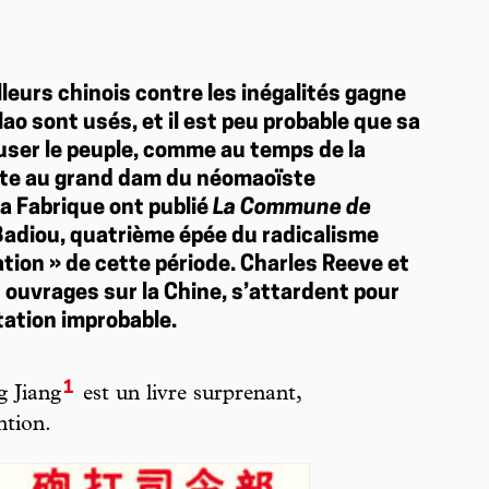
?
illeurs chinois contre les inégalités gagne
Mao sont usés, et il est peu probable que sa
user le peuple, comme au temps de la
oute au grand dam du néomaoïste
a Fabrique ont publié
La Commune de
n Badiou, quatrième épée du radicalisme
ation » de cette période. Charles Reeve et
 ouvrages sur la Chine, s’attardent pour
tation improbable.
1
 Jiang
est un livre surprenant,
ntion.