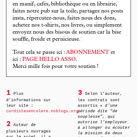
en manif, cafés, bibliothèque ou en librairie,
faites notre pub sur la toile, partagez nos posts
insta, répercutez-nous, faites nous des dons,
achetez nos t-shirts, nos livres, ou simplement
envoyez nous des bisous de soutien car la bise
souffle, froide et pernicieuse.
Tout cela se passe ici :
ABONNEMENT
et
ici :
PAGE HELLO ASSO
.
Merci mille fois pour votre soutien !
1
3
Plus
Selon l’auteur,
d’informations sur
les contrats sont
leur site :
assortis «
d’une
cordistesencolere.noblogs.org.
période dite “de
souplesse”, qui
autorise l’employeur
2
Auteur de
à allonger ou écouter
plusieurs ouvrages
la mission de deux
sur le sujet, il a