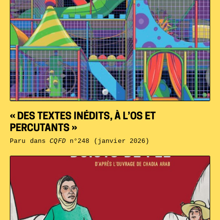
« DES TEXTES INÉDITS, À L’OS ET
PERCUTANTS »
Paru dans
CQFD
n°248 (janvier 2026)