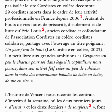
sous plus de 300 tonnes de grain. Un cas qui n’est
pas isolé : le site Cordistes en colère décompte
29 cordistes morts dans le cadre de leur activité
1
professionnelle en France depuis 2006
. Autant de
bouts de vies faites de précarité, d’isolement et de
2
lutte qu’Eric Louis
, ancien cordiste et cofondateur
de l’association Cordistes en colère, cordistes
solidaires, partage avec l’ouvrage au titre poignant :
Un jour j’irai là-haut
(Le Cordiste en colère, 2023).
Un petit livre aux grandes ambitions : «
Grignoter un
peu le chacun pour soi dans lequel le capitalisme nous
pousse, dans son intérêt [et] créer un peu de cohésion
dans la valse des intérimaires baladés de boîte en boîte,
de site en site.
»
L’histoire de Vincent nous raconte les contrats
d’intérim à la semaine, où les deux premiers jours
3
«
d’essai
» et les deux derniers «
de souplesse
», font