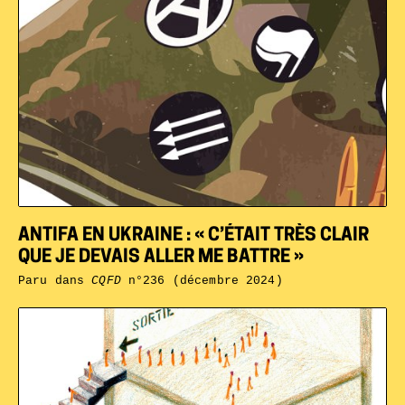
ANTIFA EN UKRAINE : « C’ÉTAIT TRÈS CLAIR
QUE JE DEVAIS ALLER ME BATTRE »
Paru dans
CQFD
n°236 (décembre 2024)