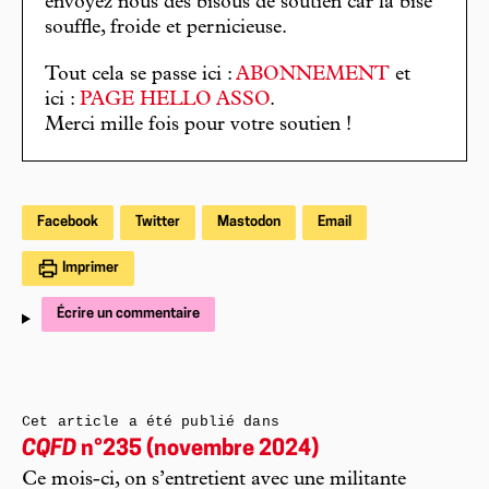
envoyez nous des bisous de soutien car la bise
souffle, froide et pernicieuse.
Tout cela se passe ici :
ABONNEMENT
et
ici :
PAGE HELLO ASSO
.
Merci mille fois pour votre soutien !
Facebook
Twitter
Mastodon
Email
Imprimer
Écrire un commentaire
Cet article a été publié dans
CQFD
n°235 (novembre 2024)
Ce mois-ci, on s’entretient avec une militante