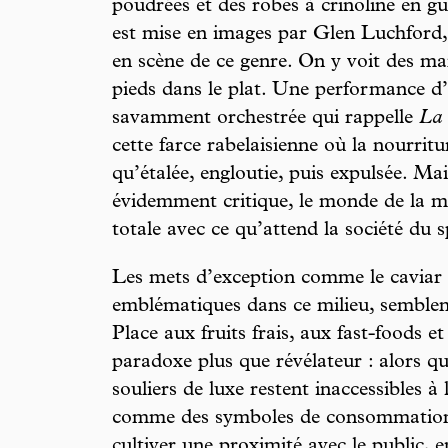
poudrées et des robes à crinoline en g
est mise en images par Glen Luchford,
en scène de ce genre. On y voit des m
pieds dans le plat. Une performance d
savamment orchestrée qui rappelle
La
cette farce rabelaisienne où la nourri
qu’étalée, engloutie, puis expulsée. Mais
évidemment critique, le monde de la mo
totale avec ce qu’attend la société du s
Les mets d’exception comme le caviar
emblématiques dans ce milieu, semblen
Place aux fruits frais, aux fast-foods 
paradoxe plus que révélateur : alors que
souliers de luxe restent inaccessibles à l
comme des symboles de consommation 
cultiver une proximité avec le public, 