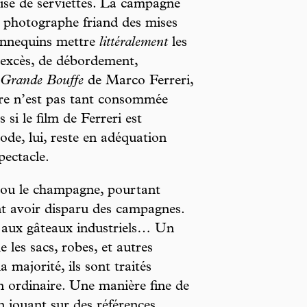
uise de serviettes. La campagne
 photographe friand des mises
annequins mettre
littéralement
les
’excès, de débordement,
 Grande Bouffe
de Marco Ferreri,
ture n’est pas tant consommée
 si le film de Ferreri est
de, lui, reste en adéquation
pectacle.
 ou le champagne, pourtant
t avoir disparu des campagnes.
et aux gâteaux industriels… Un
 les sacs, robes, et autres
a majorité, ils sont traités
ordinaire. Une manière fine de
en jouant sur des références