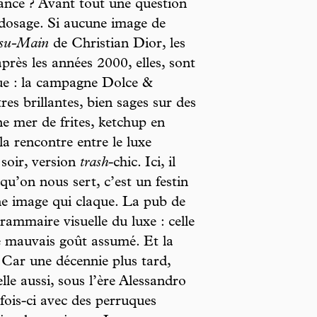
ance ? Avant tout une question
dosage. Si aucune image de
usu-Main
de Christian Dior, les
près les années 2000, elles, sont
que : la campagne Dolce &
 brillantes, bien sages sur des
ne mer de frites, ketchup en
a rencontre entre le luxe
soir, version
trash
-chic. Ici, il
u’on nous sert, c’est un festin
ne image qui claque. La pub de
ammaire visuelle du luxe : celle
 mauvais goût assumé. Et la
 Car une décennie plus tard,
elle aussi, sous l’ère Alessandro
fois-ci avec des perruques