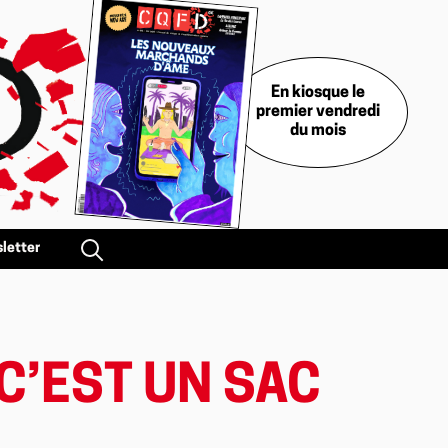
En kiosque le
premier vendredi
du mois
letter
 C’EST UN SAC