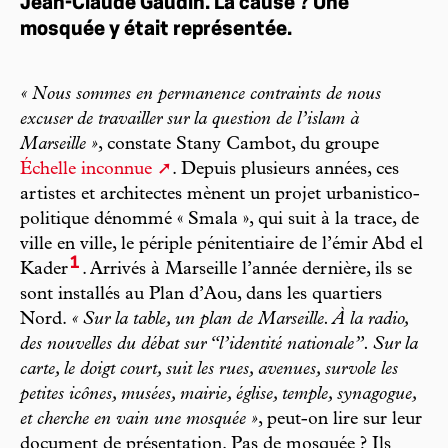
Jean-Claude Gaudin. La cause ? Une
mosquée y était représentée.
« Nous sommes en permanence contraints de nous
excuser de travailler sur la question de l’islam à
Marseille »
, constate Stany Cambot, du groupe
Échelle inconnue
. Depuis plusieurs années, ces
artistes et architectes mènent un projet urbanistico-
politique dénommé « Smala », qui suit à la trace, de
ville en ville, le périple pénitentiaire de l’émir Abd el
1
Kader
. Arrivés à Marseille l’année dernière, ils se
sont installés au Plan d’Aou, dans les quartiers
Nord.
« Sur la table, un plan de Marseille. À la radio,
des nouvelles du débat sur “l’identité nationale”. Sur la
carte, le doigt court, suit les rues, avenues, survole les
petites icônes, musées, mairie, église, temple, synagogue,
et cherche en vain une mosquée »
, peut-on lire sur leur
document de présentation. Pas de mosquée ? Ils