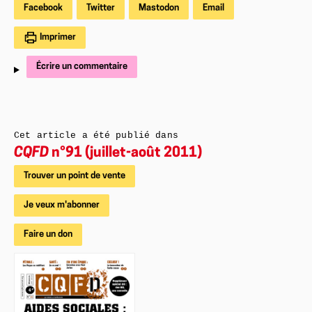
Facebook
Twitter
Mastodon
Email
Imprimer
Écrire un commentaire
Cet article a été publié dans
CQFD
n°91 (juillet-août 2011)
Trouver un point de vente
Je veux m'abonner
Faire un don