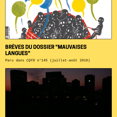
BRÈVES DU DOSSIER "MAUVAISES
LANGUES"
Paru dans
CQFD
n°145 (juillet-août 2016)