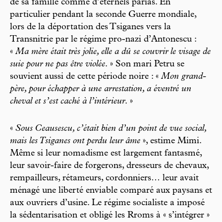
de sa famille comme d’éternels parias. En
particulier pendant la seconde Guerre mondiale,
lors de la déportation des Tsiganes vers la
Transnitrie par le régime pro-nazi d’Antonescu :
«
Ma mère était très jolie, elle a dû se couvrir le visage de
suie pour ne pas être violée
. » Son mari Petru se
souvient aussi de cette période noire : «
Mon grand-
père, pour échapper à une arrestation, a éventré un
cheval et s’est caché à l’intérieur
. »
«
Sous Ceausescu, c’était bien d’un point de vue social,
mais les Tsiganes ont perdu leur âme
», estime Mimi.
Même si leur nomadisme est largement fantasmé,
leur savoir-faire de forgerons, dresseurs de chevaux,
rempailleurs, rétameurs, cordonniers… leur avait
ménagé une liberté enviable comparé aux paysans et
aux ouvriers d’usine. Le régime socialiste a imposé
la sédentarisation et obligé les Rroms à « s’intégrer »