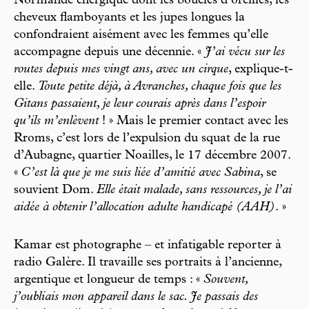
Normande énergique dont les boucles d’oreilles, les
cheveux flamboyants et les jupes longues la
confondraient aisément avec les femmes qu’elle
accompagne depuis une décennie. «
J’ai vécu sur les
routes depuis mes vingt ans, avec un cirque
, explique-t-
elle.
Toute petite déjà, à Avranches, chaque fois que les
Gitans passaient, je leur courais après dans l’espoir
qu’ils m’enlèvent
! » Mais le premier contact avec les
Rroms, c’est lors de l’expulsion du squat de la rue
d’Aubagne, quartier Noailles, le 17 décembre 2007.
«
C’est là que je me suis liée d’amitié avec Sabina
, se
souvient Dom.
Elle était malade, sans ressources, je l’ai
aidée à obtenir l’allocation adulte handicapé (AAH)
. »
Kamar est photographe – et infatigable reporter à
radio Galère. Il travaille ses portraits à l’ancienne,
argentique et longueur de temps : «
Souvent,
j’oubliais mon appareil dans le sac. Je passais des