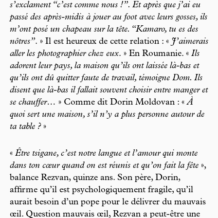
s’exclament “c’est comme nous !”. Et après que j’ai eu
passé des après-midis à jouer au foot avec leurs gosses, ils
m’ont posé un chapeau sur la tête. “Kamaro, tu es des
nôtres”
. » Il est heureux de cette relation : «
J’aimerais
aller les photographier chez eux
. » En Roumanie. «
Ils
adorent leur pays, la maison qu’ils ont laissée là-bas et
qu’ils ont dû quitter faute de travail, témoigne Dom. Ils
disent que là-bas il fallait souvent choisir entre manger et
se chauffer…
» Comme dit Dorin Moldovan : «
À
quoi sert une maison, s’il n’y a plus personne autour de
ta table ?
»
«
Être tsigane, c’est notre langue et l’amour qui monte
dans ton cœur quand on est réunis et qu’on fait la fête
»,
balance Rezvan, quinze ans. Son père, Dorin,
affirme qu’il est psychologiquement fragile, qu’il
aurait besoin d’un pope pour le délivrer du mauvais
œil. Question mauvais œil, Rezvan a peut-être une