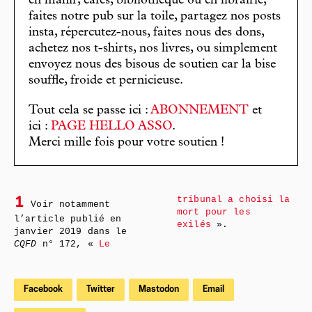
en manif, cafés, bibliothèque ou en librairie,
faites notre pub sur la toile, partagez nos posts
insta, répercutez-nous, faites nous des dons,
achetez nos t-shirts, nos livres, ou simplement
envoyez nous des bisous de soutien car la bise
souffle, froide et pernicieuse.
Tout cela se passe ici :
ABONNEMENT
et
ici :
PAGE HELLO ASSO
.
Merci mille fois pour votre soutien !
tribunal a choisi la
1
Voir notamment
mort pour les
l’article publié en
exilés
».
janvier 2019 dans le
CQFD
n° 172, «
Le
Facebook
Twitter
Mastodon
Email