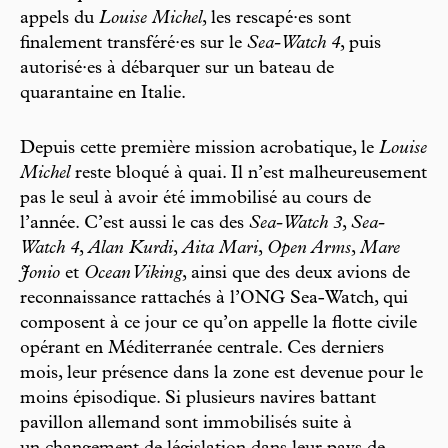
appels du
Louise Michel
, les rescapé·es sont
finalement transféré·es sur le
Sea-Watch 4
, puis
autorisé·es à débarquer sur un bateau de
quarantaine en Italie.
Depuis cette première mission acrobatique, le
Louise
Michel
reste bloqué à quai. Il n’est malheureusement
pas le seul à avoir été immobilisé au cours de
l’année. C’est aussi le cas des
Sea-Watch 3
,
Sea-
Watch 4
,
Alan Kurdi
,
Aita Mari
,
Open Arms
,
Mare
Jonio
et
Ocean Viking
, ainsi que des deux avions de
reconnaissance rattachés à l’ONG Sea-Watch, qui
composent à ce jour ce qu’on appelle la flotte civile
opérant en Méditerranée centrale. Ces derniers
mois, leur présence dans la zone est devenue pour le
moins épisodique. Si plusieurs navires battant
pavillon allemand sont immobilisés suite à