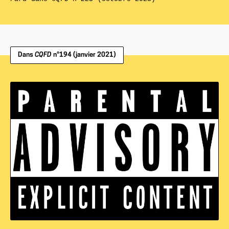
Dans
CQFD
n°194 (janvier 2021)